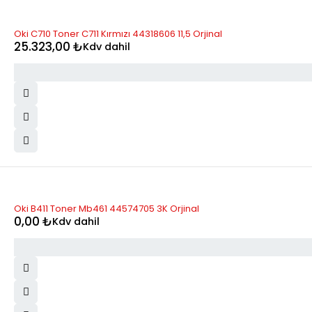
Oki C710 Toner C711 Kırmızı 44318606 11,5 Orjinal
25.323,00
₺
Kdv dahil
STOK YOK
Oki B411 Toner Mb461 44574705 3K Orjinal
0,00
₺
Kdv dahil