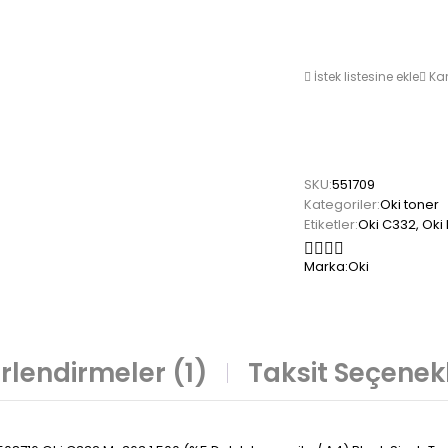
İstek listesine ekle
Kar
SKU:
551709
Kategoriler:
Oki toner
Etiketler:
Oki C332
,
Oki
Marka:
Oki
rlendirmeler (1)
Taksit Seçenekl