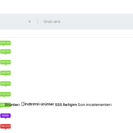
RSATLAR
DESTEK
DESTEK
DESTEK
DESTEK
N UCUZ
İndirimli ürünler
Ürünler
SSS
İletişim
Son incelenenler
YAPILIR?
İNDIR
İNCELE