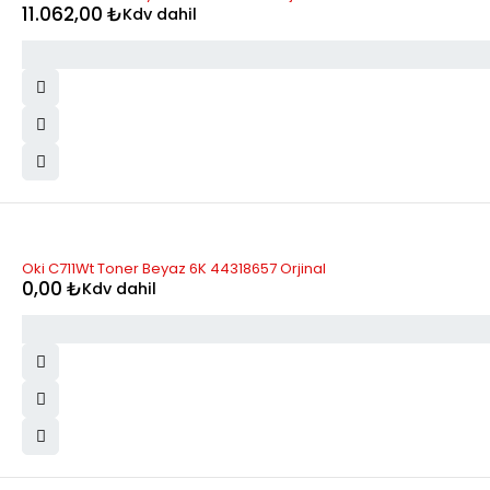
11.062,00
₺
Kdv dahil
STOK YOK
Oki C711Wt Toner Beyaz 6K 44318657 Orjinal
0,00
₺
Kdv dahil