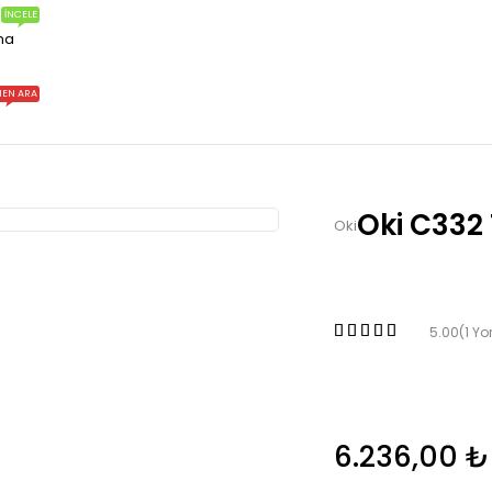
İNCELE
ma
EN ARA
Oki C332 
Oki
5.00
(1 Y
6.236,00
₺