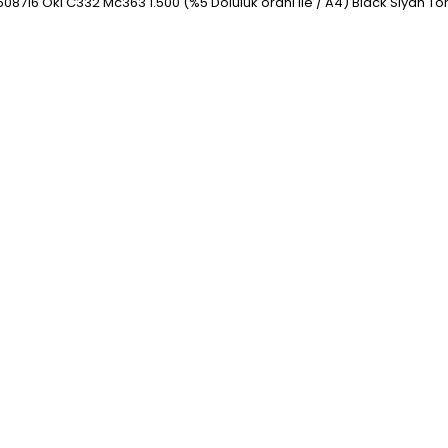
508716 Oki C332 Mc363 1.500 (%5 Doluluk oranı ile / A4) Black Siyah To