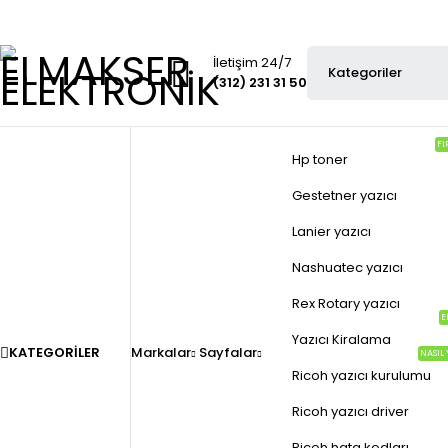
İletişim 24/7
(312) 231 31 50
FI
Hp toner
Gestetner yazıcı
Lanier yazıcı
Nashuatec yazıcı
Rex Rotary yazıcı
E
Yazıcı Kiralama
KATEGORILER
Markalar
Sayfalar
NASIL 
Ricoh yazıcı kurulumu
Ricoh yazıcı driver
Ricoh hata kodları