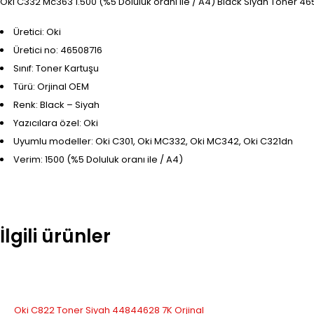
Oki C332 Mc363 1.500 (%5 Doluluk oranı ile / A4) Black Siyah Toner 46
Üretici: Oki
Üretici no: 46508716
Sınıf: Toner Kartuşu
Türü: Orjinal OEM
Renk: Black – Siyah
Yazıcılara özel: Oki
Uyumlu modeller: Oki C301, Oki MC332, Oki MC342, Oki C321dn
Verim: 1500 (%5 Doluluk oranı ile / A4)
İlgili ürünler
STOK YOK
Oki C822 Toner Siyah 44844628 7K Orjinal