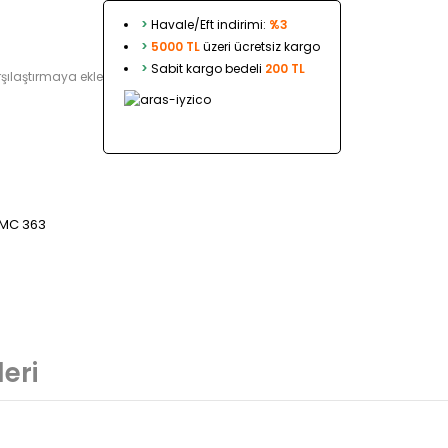
>
Havale/Eft indirimi:
%3
>
5000 TL
üzeri ücretsiz kargo
>
Sabit kargo bedeli
200 TL
şılaştırmaya ekle
 MC 363
eri