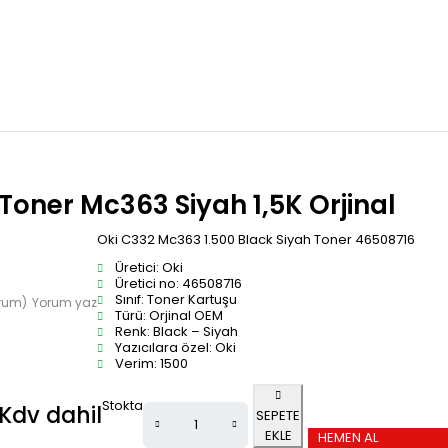
Toner Mc363 Siyah 1,5K Orjinal
Oki C332 Mc363 1.500 Black Siyah Toner 46508716
Üretici: Oki
Üretici no: 46508716
Sınıf: Toner Kartuşu
orum)
Yorum yaz
Türü: Orjinal OEM
Renk: Black – Siyah
Yazıcılara özel: Oki
Verim: 1500
Stokta
Kdv dahil
SEPETE
EKLE
HEMEN AL