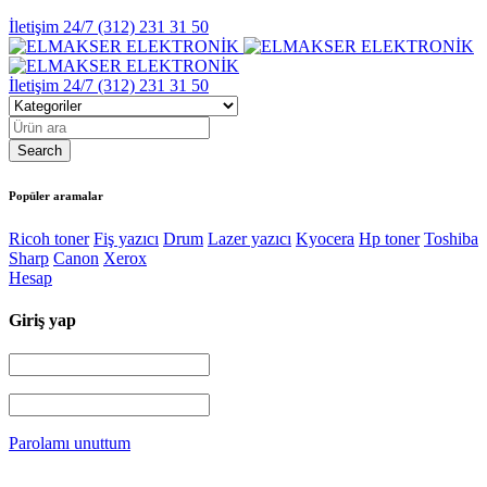
İletişim 24/7
(312) 231 31 50
İletişim 24/7
(312) 231 31 50
Popüler aramalar
Ricoh toner
Fiş yazıcı
Drum
Lazer yazıcı
Kyocera
Hp toner
Toshiba
Sharp
Canon
Xerox
Hesap
Giriş yap
Parolamı unuttum