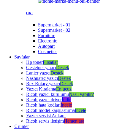
OKI
Supermarket - 01
Supermarket - 02
Furniture
Electronic
Autopart
Cosmetics
Sayfalar
Hp toner
Fırsatlar
Gestetner yazıcı
Destek
Lanier yazıcı
Destek
Nashuatec yazıcı
Destek
Rex Rotary yazıcı
Destek
Yazıcı Kiralama
En ucuz
Ricoh yazıcı kurulumu
Nasıl yapılır?
Ricoh yazıcı driver
İndir
Ricoh hata kodları
İncele
Ricoh model karşılaştırma
İncele
Yazıcı servisi Ankara
Ricoh servis iletişim
Hemen ara
Ürünler