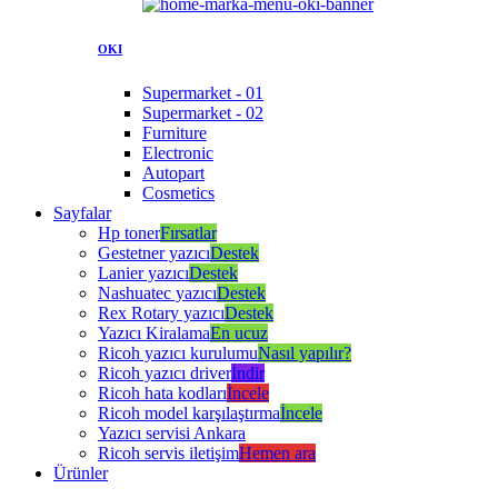
OKI
Supermarket - 01
Supermarket - 02
Furniture
Electronic
Autopart
Cosmetics
Sayfalar
Hp toner
Fırsatlar
Gestetner yazıcı
Destek
Lanier yazıcı
Destek
Nashuatec yazıcı
Destek
Rex Rotary yazıcı
Destek
Yazıcı Kiralama
En ucuz
Ricoh yazıcı kurulumu
Nasıl yapılır?
Ricoh yazıcı driver
İndir
Ricoh hata kodları
İncele
Ricoh model karşılaştırma
İncele
Yazıcı servisi Ankara
Ricoh servis iletişim
Hemen ara
Ürünler