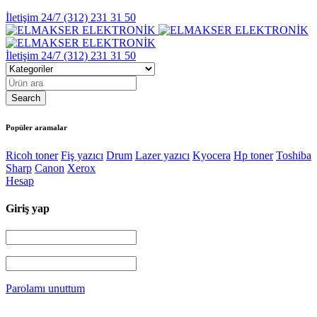
İletişim 24/7
(312) 231 31 50
İletişim 24/7
(312) 231 31 50
Popüler aramalar
Ricoh toner
Fiş yazıcı
Drum
Lazer yazıcı
Kyocera
Hp toner
Toshiba
Sharp
Canon
Xerox
Hesap
Giriş yap
Parolamı unuttum