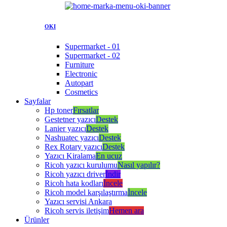
OKI
Supermarket - 01
Supermarket - 02
Furniture
Electronic
Autopart
Cosmetics
Sayfalar
Hp toner
Fırsatlar
Gestetner yazıcı
Destek
Lanier yazıcı
Destek
Nashuatec yazıcı
Destek
Rex Rotary yazıcı
Destek
Yazıcı Kiralama
En ucuz
Ricoh yazıcı kurulumu
Nasıl yapılır?
Ricoh yazıcı driver
İndir
Ricoh hata kodları
İncele
Ricoh model karşılaştırma
İncele
Yazıcı servisi Ankara
Ricoh servis iletişim
Hemen ara
Ürünler