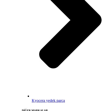
Kyocera yedek parça
DİĞER MARKALAR