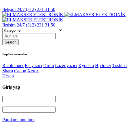
İletişim 24/7
(312) 231 31 50
İletişim 24/7
(312) 231 31 50
Popüler aramalar
Ricoh toner
Fiş yazıcı
Drum
Lazer yazıcı
Kyocera
Hp toner
Toshiba
Sharp
Canon
Xerox
Hesap
Giriş yap
Parolamı unuttum