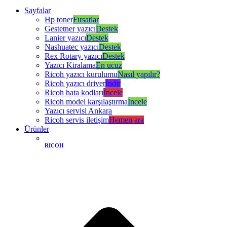
Sayfalar
Hp toner
Fırsatlar
Gestetner yazıcı
Destek
Lanier yazıcı
Destek
Nashuatec yazıcı
Destek
Rex Rotary yazıcı
Destek
Yazıcı Kiralama
En ucuz
Ricoh yazıcı kurulumu
Nasıl yapılır?
Ricoh yazıcı driver
İndir
Ricoh hata kodları
İncele
Ricoh model karşılaştırma
İncele
Yazıcı servisi Ankara
Ricoh servis iletişim
Hemen ara
Ürünler
RICOH