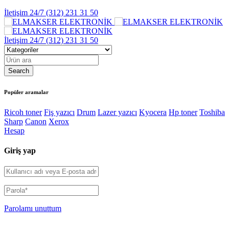
İletişim 24/7
(312) 231 31 50
İletişim 24/7
(312) 231 31 50
Popüler aramalar
Ricoh toner
Fiş yazıcı
Drum
Lazer yazıcı
Kyocera
Hp toner
Toshiba
Sharp
Canon
Xerox
Hesap
Giriş yap
Parolamı unuttum