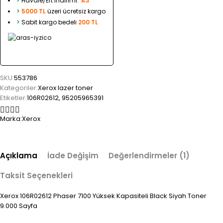
>
Havale/Eft indirimi:
%3
>
5000 TL
üzeri ücretsiz kargo
>
Sabit kargo bedeli
200 TL
SKU:
553786
Kategoriler:
Xerox lazer toner
Etiketler:
106R02612
,
95205965391
Marka:
Xerox
Açıklama
İade Değişim
Değerlendirmeler (1)
Taksit Seçenekleri
Xerox 106R02612 Phaser 7100 Yüksek Kapasiteli Black Siyah Toner
9.000 Sayfa