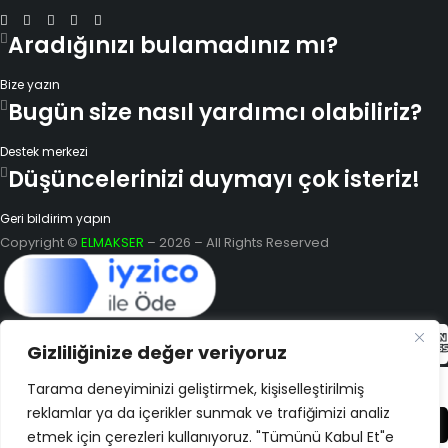
Aradığınızı bulamadınız mı?
Bize yazın
Bugün size nasıl yardımcı olabiliriz?
Destek merkezi
Düşüncelerinizi duymayı çok isteriz!
Geri bildirim yapın
Copyright ©
ELMAKSER
– 2026 – All Rights Reserved
Gizliliğinize değer veriyoruz
Tarama deneyiminizi geliştirmek, kişiselleştirilmiş
reklamlar ya da içerikler sunmak ve trafiğimizi analiz
Karşılaştır
(0)
etmek için çerezleri kullanıyoruz. "Tümünü Kabul Et"e