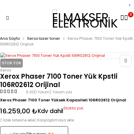
0
Ana Sayfa
Xerox lazer toner
Xerox Phaser 7100 Toner Yük Kpstli
106R02612 Orijinal
STOK YOK
Xerox
Xerox Phaser 7100 Toner Yük Kpstli
106R02612 Orijinal
5.00
(1 Yorum)
Yorum yaz
Xerox Phaser 7100 Toner Yüksek Kapasiteli 106R02612 Orijinal
Stokta yok
16.259,00
₺
Kdv dahil
İstek listesine ekle
Karşılaştırmaya ekle