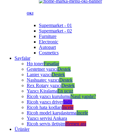
OKI
Supermarket - 01
Supermarket - 02
Furniture
Electronic
Autopart
Cosmetics
Sayfalar
Hp toner
Fırsatlar
Gestetner yazıcı
Destek
Lanier yazıcı
Destek
Nashuatec yazıcı
Destek
Rex Rotary yazıcı
Destek
Yazıcı Kiralama
En ucuz
Ricoh yazıcı kurulumu
Nasıl yapılır?
Ricoh yazıcı driver
İndir
Ricoh hata kodları
İncele
Ricoh model karşılaştırma
İncele
Yazıcı servisi Ankara
Ricoh servis iletişim
Hemen ara
Ürünler