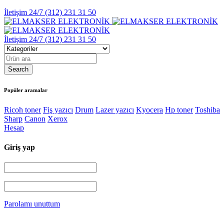
İletişim 24/7
(312) 231 31 50
İletişim 24/7
(312) 231 31 50
Popüler aramalar
Ricoh toner
Fiş yazıcı
Drum
Lazer yazıcı
Kyocera
Hp toner
Toshiba
Sharp
Canon
Xerox
Hesap
Giriş yap
Parolamı unuttum