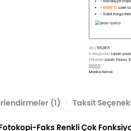
>
Havale/Eft indir
>
5000 TL
üzeri ü
>
Sabit kargo bed
SKU:
552871
Kategoriler:
Lazer yazı
Etiketler:
Lazer Yazıcı
,
X
Marka:
Xerox
rlendirmeler (1)
Taksit Seçenekl
Fotokopi-Faks Renkli Çok Fonksiy