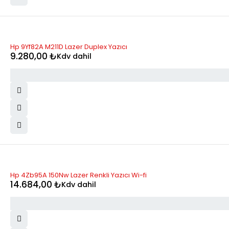
STOK YOK
Hp 9Yf82A M211D Lazer Duplex Yazıcı
9.280,00
₺
Kdv dahil
Hp 4Zb95A 150Nw Lazer Renkli Yazıcı Wi-fi
14.684,00
₺
Kdv dahil