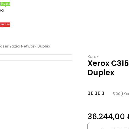
İNCELE
ma
EN ARA
azer Yazıcı Network Duplex
Xerox
Xerox C315
Duplex
5.00
(1 Y
36.244,00