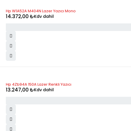
STOK YOK
Hp W1A52A M404N Lazer Yazıcı Mono
14.372,00
₺
Kdv dahil
STOK YOK
Hp 4Zb94A 150A Lazer Renkli Yazıcı
13.247,00
₺
Kdv dahil