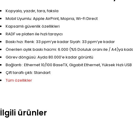
Kopyala, yazdır, tara, faksla
Mobil Uyumlu: Apple AirPrint, Mopria, Wi-Fi Direct
Kapsamlı güvenlik özellikleri
RADF ve platen ile hızlı tarayıcı
Baskı hızı: Renk: 33 ppm’ye kadar Siyah: 33 ppm’ye kadar
Önerilen aylık baskı hacmi: 6.000 (%5 Doluluk oranı ile / A4)ya kad
Görev döngüsü: Ayda 80.000’e kadar görüntü
Bağlantı : Ethernet 10/100 BaseTX, Gigabit Ethernet, Yüksek Hızlı USB 
Çift taraflı çıktı: Standart
Tüm özellikler
İlgili ürünler