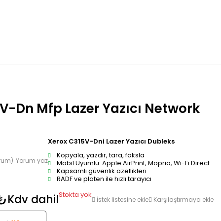
V-Dn Mfp Lazer Yazıcı Network
Xerox C315V-Dni Lazer Yazıcı Dubleks
Kopyala, yazdır, tara, faksla
orum)
Yorum yaz
Mobil Uyumlu: Apple AirPrint, Mopria, Wi-Fi Direct
Kapsamlı güvenlik özellikleri
RADF ve platen ile hızlı tarayıcı
Stokta yok
₺
Kdv dahil
İstek listesine ekle
Karşılaştırmaya ekle