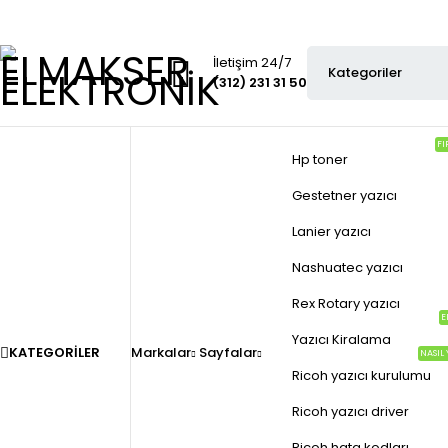
İletişim 24/7
(312) 231 31 50
FI
Hp toner
Gestetner yazıcı
Lanier yazıcı
Nashuatec yazıcı
Rex Rotary yazıcı
E
Yazıcı Kiralama
KATEGORILER
Markalar
Sayfalar
NASIL 
Ricoh yazıcı kurulumu
Ricoh yazıcı driver
Ricoh hata kodları