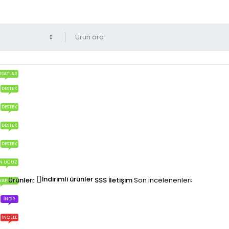
RSATLAR
DESTEK
DESTEK
DESTEK
DESTEK
N UCUZ
İndirimli ürünler
Ürünler
SSS
İletişim
Son incelenenler
YAPILIR?
İNDIR
İNCELE