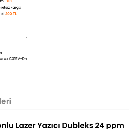
imi:
%3
cretsiz kargo
eli
200 TL
cı
erox C315V-Dn
eri
onlu Lazer Yazıcı Dubleks 24 ppm