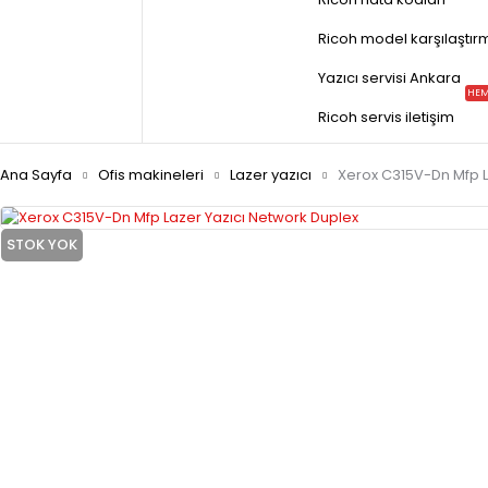
Ricoh model karşılaştır
Yazıcı servisi Ankara
HEM
Ricoh servis iletişim
Ana Sayfa
Ofis makineleri
Lazer yazıcı
Xerox C315V-Dn Mfp L
STOK YOK