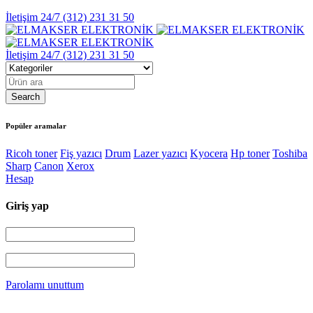
İletişim 24/7
(312) 231 31 50
İletişim 24/7
(312) 231 31 50
Popüler aramalar
Ricoh toner
Fiş yazıcı
Drum
Lazer yazıcı
Kyocera
Hp toner
Toshiba
Sharp
Canon
Xerox
Hesap
Giriş yap
Parolamı unuttum