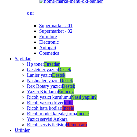
OKI
Supermarket - 01
Supermarket - 02
Furniture
Electronic
Autopart
Cosmetics
Sayfalar
Hp toner
Fırsatlar
Gestetner yazıcı
Destek
Lanier yazıcı
Destek
Nashuatec yazıcı
Destek
Rex Rotary yazıcı
Destek
Yazıcı Kiralama
En ucuz
Ricoh yazıcı kurulumu
Nasıl yapılır?
Ricoh yazıcı driver
İndir
Ricoh hata kodları
İncele
Ricoh model karşılaştırma
İncele
Yazıcı servisi Ankara
Ricoh servis iletişim
Hemen ara
Ürünler