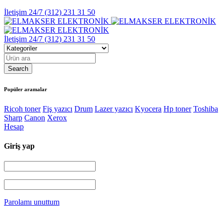
İletişim 24/7
(312) 231 31 50
İletişim 24/7
(312) 231 31 50
Popüler aramalar
Ricoh toner
Fiş yazıcı
Drum
Lazer yazıcı
Kyocera
Hp toner
Toshiba
Sharp
Canon
Xerox
Hesap
Giriş yap
Parolamı unuttum