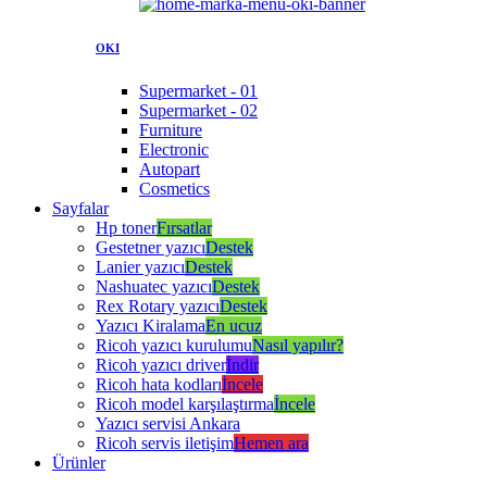
OKI
Supermarket - 01
Supermarket - 02
Furniture
Electronic
Autopart
Cosmetics
Sayfalar
Hp toner
Fırsatlar
Gestetner yazıcı
Destek
Lanier yazıcı
Destek
Nashuatec yazıcı
Destek
Rex Rotary yazıcı
Destek
Yazıcı Kiralama
En ucuz
Ricoh yazıcı kurulumu
Nasıl yapılır?
Ricoh yazıcı driver
İndir
Ricoh hata kodları
İncele
Ricoh model karşılaştırma
İncele
Yazıcı servisi Ankara
Ricoh servis iletişim
Hemen ara
Ürünler