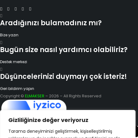
Aradığınızı bulamadınız mı?
Bize yazın
Bugün size nasıl yardımcı olabiliriz?
Destek merkezi
Düşüncelerinizi duymayı çok isteriz!
Geri bildirim yapın
Copyright ©
ELMAKSER
– 2026 – All Rights Reserved
Gizliliğinize değer veriyoruz
Tarama deneyiminizi geliştirmek, kişiselleştirilmiş
Karşılaştır
(0)