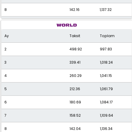
8
142.16
1,137.32
9
129.36
1,164.20
Ay
Taksit
Toplam
10
119.24
1,192.39
2
498.92
997.83
11
111.09
1,221.97
3
339.41
1,018.24
12
104.42
1,253.06
4
260.29
1,041.15
5
212.36
1,061.79
6
180.69
1,084.17
7
158.52
1,109.64
8
142.04
1,136.34