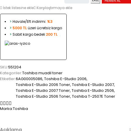
HEMEN AL
İstek listesine ekle
Karşılaştırmaya ekle
>
Havale/Eft indirimi:
%3
>
5000 TL
üzeri ücretsiz kargo
>
Sabit kargo bedeli
200 TL
SKU:
551204
Kategoriler:
Toshiba muadil toner
Etiketler:
6AG00005086
,
Toshiba E-Studio 2006
,
Toshiba E-Studio 2006 Toner
,
Toshiba E-Studio 2007
,
Toshiba E-Studio 2007 Toner
,
Toshiba E-Studio 2506
,
Toshiba E-Studio 2506 Toner
,
Toshiba T-2507E Toner
Marka:
Toshiba
Açıklama