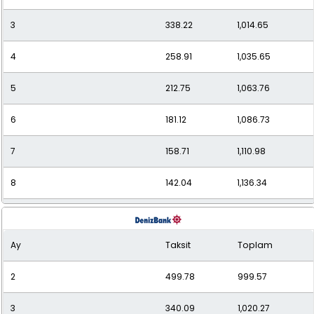
3
338.22
1,014.65
12
104.42
1,253.06
4
258.91
1,035.65
5
212.75
1,063.76
6
181.12
1,086.73
7
158.71
1,110.98
8
142.04
1,136.34
9
129.21
1,162.88
Ay
Taksit
Toplam
10
119.07
1,190.69
2
499.78
999.57
11
110.85
1,219.38
3
340.09
1,020.27
12
104.14
1,249.66