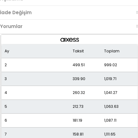
İade Değişim
Yorumlar
Ay
Taksit
Toplam
2
499.51
999.02
3
339.90
1,019.71
4
260.32
1,041.27
5
212.73
1,063.63
6
181.19
1,087.11
7
158.81
1,111.65