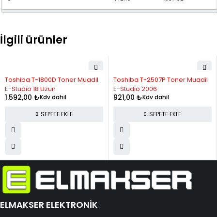
9
129.36
1,164.20
İlgili ürünler
10
119.24
1,192.39
11
111.09
1,221.97
Toshiba T-1800D Toner Muadil
Toshiba T-2507P Toner Muadil
12
104.42
1,253.06
E-Studio 18 Uzun
E-Studio 2006
1.592,00
₺
921,00
₺
Kdv dahil
Kdv dahil
SEPETE EKLE
SEPETE EKLE
ELMAKSER ELEKTRONİK