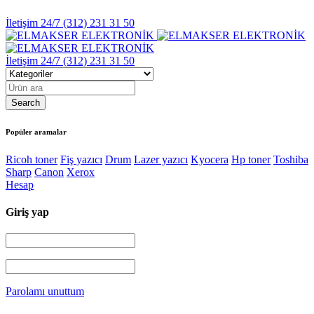
İletişim 24/7
(312) 231 31 50
İletişim 24/7
(312) 231 31 50
Popüler aramalar
Ricoh toner
Fiş yazıcı
Drum
Lazer yazıcı
Kyocera
Hp toner
Toshiba
Sharp
Canon
Xerox
Hesap
Giriş yap
Parolamı unuttum