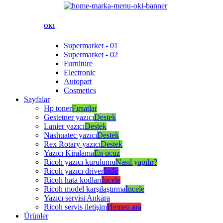
OKI
Supermarket - 01
Supermarket - 02
Furniture
Electronic
Autopart
Cosmetics
Sayfalar
Hp toner
Fırsatlar
Gestetner yazıcı
Destek
Lanier yazıcı
Destek
Nashuatec yazıcı
Destek
Rex Rotary yazıcı
Destek
Yazıcı Kiralama
En ucuz
Ricoh yazıcı kurulumu
Nasıl yapılır?
Ricoh yazıcı driver
İndir
Ricoh hata kodları
İncele
Ricoh model karşılaştırma
İncele
Yazıcı servisi Ankara
Ricoh servis iletişim
Hemen ara
Ürünler