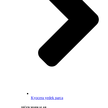
Kyocera yedek parça
DİĞER MARKALAR