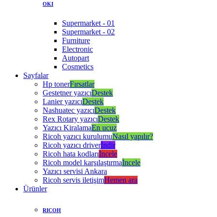
OKI
Supermarket - 01
Supermarket - 02
Furniture
Electronic
Autopart
Cosmetics
Sayfalar
Hp toner
Fırsatlar
Gestetner yazıcı
Destek
Lanier yazıcı
Destek
Nashuatec yazıcı
Destek
Rex Rotary yazıcı
Destek
Yazıcı Kiralama
En ucuz
Ricoh yazıcı kurulumu
Nasıl yapılır?
Ricoh yazıcı driver
İndir
Ricoh hata kodları
İncele
Ricoh model karşılaştırma
İncele
Yazıcı servisi Ankara
Ricoh servis iletişim
Hemen ara
Ürünler
RICOH