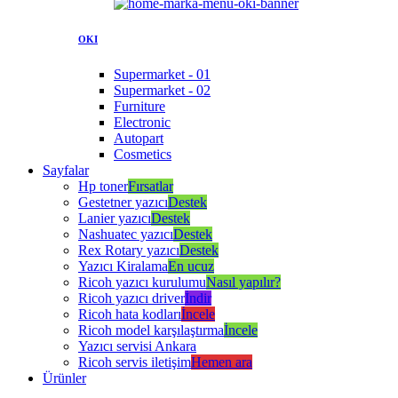
OKI
Supermarket - 01
Supermarket - 02
Furniture
Electronic
Autopart
Cosmetics
Sayfalar
Hp toner
Fırsatlar
Gestetner yazıcı
Destek
Lanier yazıcı
Destek
Nashuatec yazıcı
Destek
Rex Rotary yazıcı
Destek
Yazıcı Kiralama
En ucuz
Ricoh yazıcı kurulumu
Nasıl yapılır?
Ricoh yazıcı driver
İndir
Ricoh hata kodları
İncele
Ricoh model karşılaştırma
İncele
Yazıcı servisi Ankara
Ricoh servis iletişim
Hemen ara
Ürünler