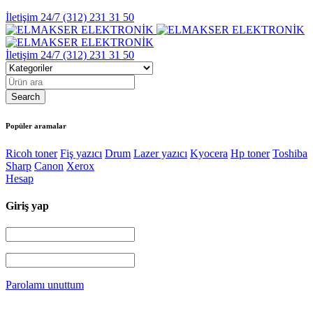
İletişim 24/7
(312) 231 31 50
İletişim 24/7
(312) 231 31 50
Popüler aramalar
Ricoh toner
Fiş yazıcı
Drum
Lazer yazıcı
Kyocera
Hp toner
Toshiba
Sharp
Canon
Xerox
Hesap
Giriş yap
Parolamı unuttum