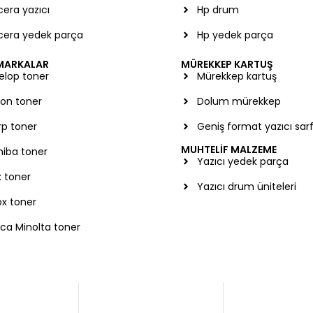
era yazıcı
Hp drum
cera yedek parça
Hp yedek parça
 MARKALAR
MÜREKKEP KARTUŞ
elop toner
Mürekkep kartuş
on toner
Dolum mürekkep
rp toner
Geniş format yazıcı sar
MUHTELİF MALZEME
hiba toner
Yazıcı yedek parça
 toner
Yazıcı drum üniteleri
x toner
ca Minolta toner