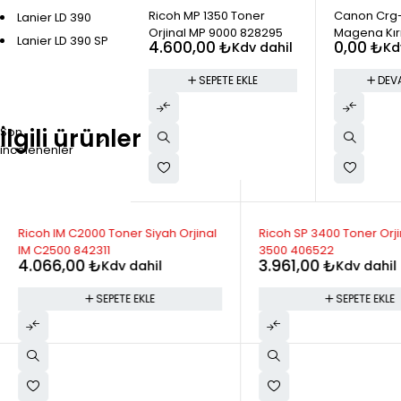
STOK YOK
Ricoh MP 1350 Toner
Canon Crg
Lanier LD 390
Orjinal MP 9000 828295
Magena Kır
Lanier LD 390 SP
4.600,00
₺
0,00
₺
Kdv dahil
Kd
SEPETE EKLE
DEV
İlgili ürünler
Son
incelenenler
Ricoh IM C2000 Toner Siyah Orjinal
Ricoh SP 3400 Toner Orji
IM C2500 842311
3500 406522
4.066,00
₺
3.961,00
₺
Kdv dahil
Kdv dahil
SEPETE EKLE
SEPETE EKLE