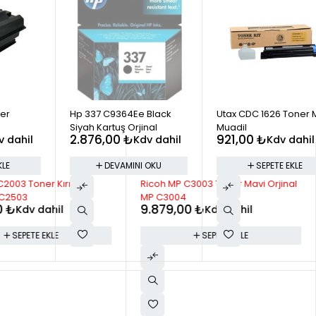
STOK YOK
ner
Hp 337 C9364Ee Black
Utax CDC 1626 Toner 
Siyah Kartuş Orjinal
Muadil
2.876,00
₺
921,00
₺
v dahil
Kdv dahil
Kdv dahil
KLE
DEVAMINI OKU
SEPETE EKLE
2003 Toner Kırmızı
Ricoh MP C3003 Toner Mavi Orjinal
 C2503
MP C3004
0
₺
9.879,00
₺
Kdv dahil
Kdv dahil
SEPETE EKLE
SEPETE EKLE