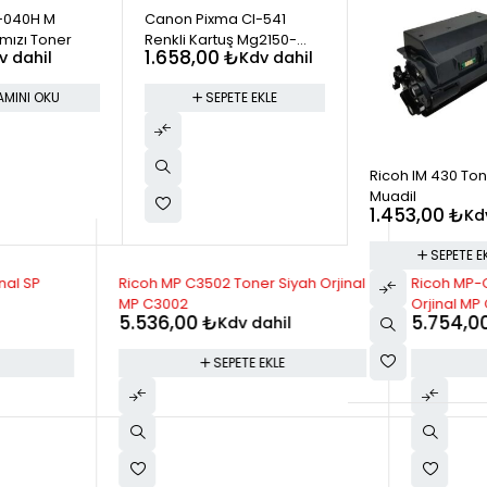
-040H M
Canon Pixma Cl-541
mızı Toner
Renkli Kartuş Mg2150-
1.658,00
₺
v dahil
Kdv dahil
Mg3150 Orjinal
AMINI OKU
SEPETE EKLE
Ricoh IM 430 To
Muadil
1.453,00
₺
Kd
SEPETE E
nal SP
Ricoh MP C3502 Toner Siyah Orjinal
Ricoh MP-C
MP C3002
Orjinal MP
5.536,00
₺
5.754,0
Kdv dahil
SEPETE EKLE