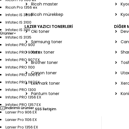
Ricoh master
Kyoc
Ricoh Pro 1356 ex
Ricoh mürekkep
Kyo
Infotec IS 3090
Infotec IS 3100
LAZER YAZICI TONERLERİ
DİĞER
Infotec IS 3110
Oki toner
Dev
Ürünler
Infotec IS 3135
Samsung toner
Can
Infotec PRO 900
Xerox toner
Sha
Infotec PRO 906 EX
Infotec PRO 907 EX
Brother toner
Tos
Infotec PRO 1100
Canon toner
Utax
Infotec PRO 1106 EX
Infotec PRO 1107 EX
Lexmark toner
Xero
Infotec PRO 1300
Pantum toner
Koni
Infotec PRO 1356 EX
Infotec PRO 1357 EX
İndirimli ürünler
SSS
İletişim
Lanier Pro 906 EX
Lanier Pro 1106 EX
Lanier Pro 1356 EX