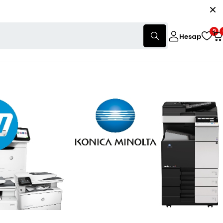
0
Hesap
350 Toner Orjinal MP 9000 828295
orum)
Yorum yaz
Orjinal Toner Ricoh Aficio MP 9000, MP 1100, MP 1356
PC : 828295
159271
Stokta
₺
Kdv dahil
SEPETE