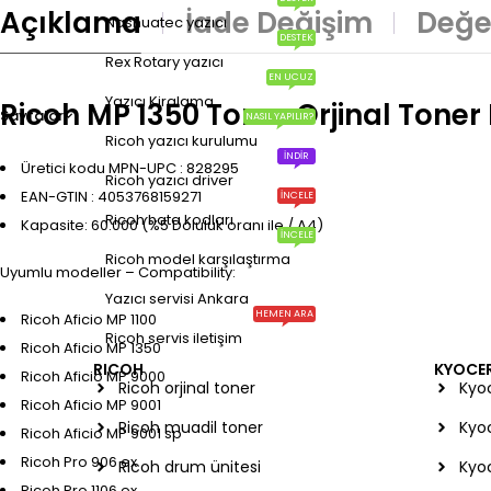
Açıklama
İade Değişim
Değe
Nashuatec yazıcı
DESTEK
Rex Rotary yazıcı
EN UCUZ
Yazıcı Kiralama
Ricoh MP 1350 Toner Orjinal Toner 
Sayfalar
NASIL YAPILIR?
Ricoh yazıcı kurulumu
İNDIR
Üretici kodu MPN-UPC : 828295
Ricoh yazıcı driver
EAN-GTIN : 4053768159271
İNCELE
Ricoh hata kodları
Kapasite: 60.000 (%5 Doluluk oranı ile / A4)
İNCELE
Ricoh model karşılaştırma
Uyumlu modeller – Compatibility:
Yazıcı servisi Ankara
HEMEN ARA
Ricoh Aficio MP 1100
Ricoh servis iletişim
Ricoh Aficio MP 1350
RICOH
KYOCE
Ricoh Aficio MP 9000
Ricoh orjinal toner
Kyoc
Ricoh Aficio MP 9001
Ricoh muadil toner
Kyo
Ricoh Aficio MP 9001 sp
Ricoh Pro 906 ex
Ricoh drum ünitesi
Kyo
Ricoh Pro 1106 ex