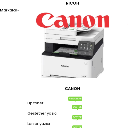
RICOH
Markalar
CANON
FIRSATLAR
Hp toner
DESTEK
Gestetner yazıcı
DESTEK
Lanier yazıcı
DESTEK