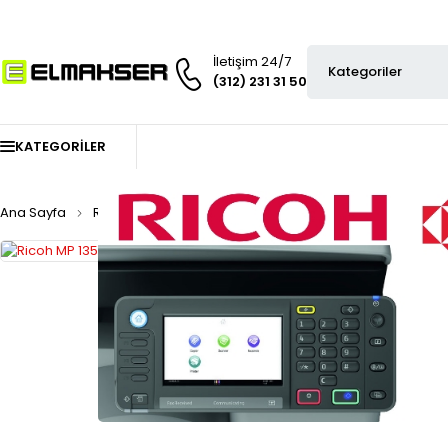
İletişim 24/7
(312) 231 31 50
KATEGORILER
Ana Sayfa
Ricoh Toner
Ricoh orjinal toner
Ricoh MP 1350 T