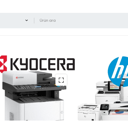
oner Orjinal MP 9000 828295
Ricoh
Ricoh MP 1
5.00
(1 Y
Ricoh MP 1350 Toner 
Üretici kodu MPN-U
EAN-GTIN : 4053768
Kapasite: 60.000
4.600,00