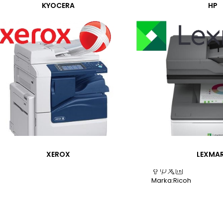
KYOCERA
HP
İstek listesine ekle
K
SKU:
551010
Kategoriler:
Ricoh orjin
Etiketler:
405376815927
Ricoh MP 1350
XEROX
LEXMA
Ricoh MP 900
Marka:
Ricoh