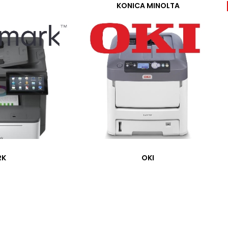
EKLE
KONICA MINOLTA
HEMEN AL
>
Havale/Eft indirimi:
%3
>
5000 TL
üzeri ücretsiz kargo
>
Sabit kargo bedeli
200 TL
arşılaştırmaya ekle
al toner
1
,
828295
,
Ricoh Mp 1100
,
Ricoh Mp 1100 Toner
,
Ricoh MP 1350
,
 Toner
,
Ricoh Mp 1356
,
Ricoh Mp 1356 Toner
,
Ricoh MP 9000
,
RK
OKI
0 Toner