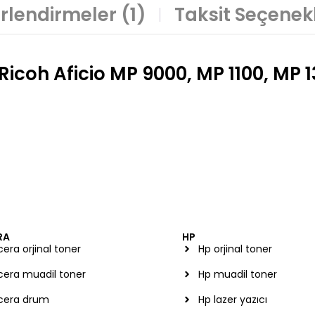
rlendirmeler (1)
Taksit Seçenekl
Ricoh Aficio MP 9000, MP 1100, MP 
RA
HP
era orjinal toner
Hp orjinal toner
cera muadil toner
Hp muadil toner
cera drum
Hp lazer yazıcı