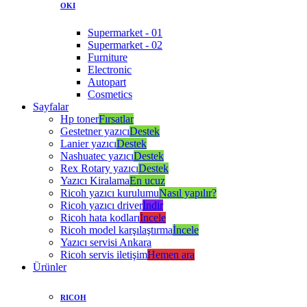
OKI
Supermarket - 01
Supermarket - 02
Furniture
Electronic
Autopart
Cosmetics
Sayfalar
Hp toner
Fırsatlar
Gestetner yazıcı
Destek
Lanier yazıcı
Destek
Nashuatec yazıcı
Destek
Rex Rotary yazıcı
Destek
Yazıcı Kiralama
En ucuz
Ricoh yazıcı kurulumu
Nasıl yapılır?
Ricoh yazıcı driver
İndir
Ricoh hata kodları
İncele
Ricoh model karşılaştırma
İncele
Yazıcı servisi Ankara
Ricoh servis iletişim
Hemen ara
Ürünler
RICOH