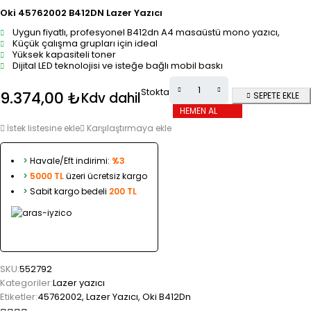
Oki 45762002 B412DN Lazer Yazıcı
Uygun fiyatlı, profesyonel B412dn A4 masaüstü mono yazıcı,
Küçük çalışma grupları için ideal
Yüksek kapasiteli toner
Dijital LED teknolojisi ve isteğe bağlı mobil baskı
Stokta
9.374,00
₺
Kdv dahil
SEPETE EKLE
HEMEN AL
İstek listesine ekle
Karşılaştırmaya ekle
>
Havale/Eft indirimi:
%3
>
5000 TL
üzeri ücretsiz kargo
>
Sabit kargo bedeli
200 TL
SKU:
552792
Kategoriler:
Lazer yazıcı
Etiketler:
45762002
,
Lazer Yazıcı
,
Oki B412Dn