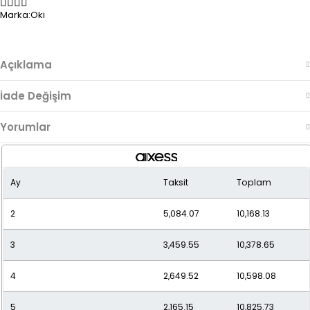
Marka:
Oki
Açıklama
İade Değişim
Yorumlar
Ay
Taksit
Toplam
2
5,084.07
10,168.13
3
3,459.55
10,378.65
4
2,649.52
10,598.08
5
2,165.15
10,825.73