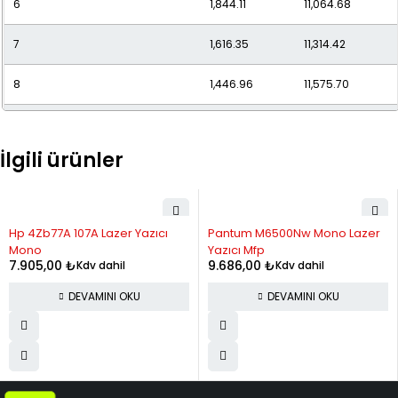
6
1,844.11
11,064.68
7
1,616.35
11,314.42
8
1,446.96
11,575.70
9
1,316.59
11,849.32
İlgili ürünler
10
1,213.62
12,136.20
11
1,130.66
12,437.31
STOK YOK
STOK YOK
Hp 4Zb77A 107A Lazer Yazıcı
Pantum M6500Nw Mono Lazer
12
1,062.81
12,753.74
Mono
Yazıcı Mfp
7.905,00
₺
9.686,00
₺
Kdv dahil
Kdv dahil
DEVAMINI OKU
DEVAMINI OKU