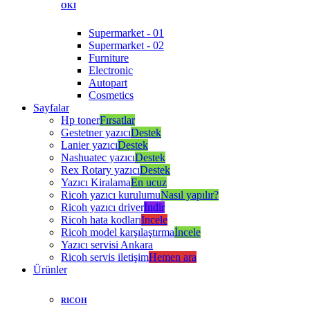
OKI
Supermarket - 01
Supermarket - 02
Furniture
Electronic
Autopart
Cosmetics
Sayfalar
Hp toner
Fırsatlar
Gestetner yazıcı
Destek
Lanier yazıcı
Destek
Nashuatec yazıcı
Destek
Rex Rotary yazıcı
Destek
Yazıcı Kiralama
En ucuz
Ricoh yazıcı kurulumu
Nasıl yapılır?
Ricoh yazıcı driver
İndir
Ricoh hata kodları
İncele
Ricoh model karşılaştırma
İncele
Yazıcı servisi Ankara
Ricoh servis iletişim
Hemen ara
Ürünler
RICOH