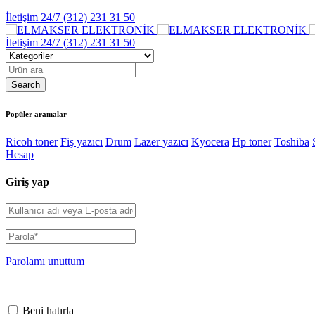
İletişim 24/7
(312) 231 31 50
İletişim 24/7
(312) 231 31 50
Popüler aramalar
Ricoh toner
Fiş yazıcı
Drum
Lazer yazıcı
Kyocera
Hp toner
Toshiba
Hesap
Giriş yap
Parolamı unuttum
Beni hatırla