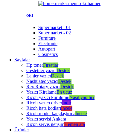
OKI
Supermarket - 01
Supermarket - 02
Furniture
Electronic
Autopart
Cosmetics
Sayfalar
Hp toner
Fırsatlar
Gestetner yazıcı
Destek
Lanier yazıcı
Destek
Nashuatec yazıcı
Destek
Rex Rotary yazıcı
Destek
Yazıcı Kiralama
En ucuz
Ricoh yazıcı kurulumu
Nasıl yapılır?
Ricoh yazıcı driver
İndir
Ricoh hata kodları
İncele
Ricoh model karşılaştırma
İncele
Yazıcı servisi Ankara
Ricoh servis iletişim
Hemen ara
Ürünler