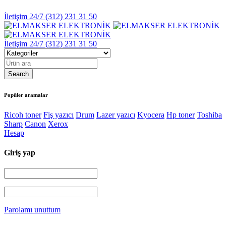
İletişim 24/7
(312) 231 31 50
İletişim 24/7
(312) 231 31 50
Popüler aramalar
Ricoh toner
Fiş yazıcı
Drum
Lazer yazıcı
Kyocera
Hp toner
Toshiba
Sharp
Canon
Xerox
Hesap
Giriş yap
Parolamı unuttum