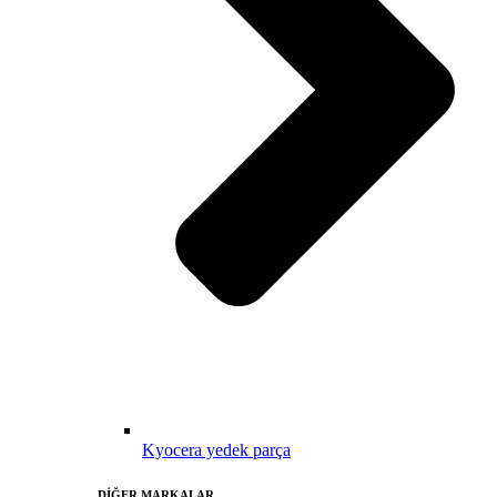
Kyocera yedek parça
DİĞER MARKALAR