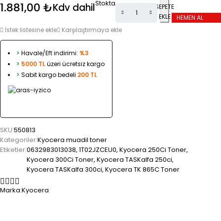
Stokta
1.881,00
₺
Kdv dahil
SEPETE
EKLE
HEMEN AL
İstek listesine ekle
Karşılaştırmaya ekle
>
Havale/Eft indirimi:
%3
>
5000 TL
üzeri ücretsiz kargo
>
Sabit kargo bedeli
200 TL
SKU:
550813
Kategoriler:
Kyocera muadil toner
Etiketler:
0632983013038
,
1T02JZCEU0
,
Kyocera 250Ci Toner
,
Kyocera 300Ci Toner
,
Kyocera TASKalfa 250ci
,
Kyocera TASKalfa 300ci
,
Kyocera TK 865C Toner
Marka:
Kyocera