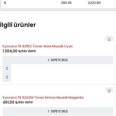
8
290.35
2,322.80
9
264.19
2,377.70
İlgili ürünler
10
243.53
2,435.27
11
226.88
2,495.69
Kyocera TK 8315C Toner Mavi Muadil Cyan
12
213.27
2,559.18
1.304,00
₺
Kdv dahil
SEPETE EKLE
Kyocera TK 5220M Toner Kırmızı Muadil Magenta
461,00
₺
Kdv dahil
SEPETE EKLE