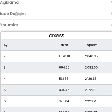
Açıklama
İade Değişim
Yorumlar
Ay
Taksit
Toplam
2
1,020.18
2,040.35
3
694.20
2,082.60
4
531.66
2,126.63
5
434.46
2,172.31
6
370.04
2,220.25