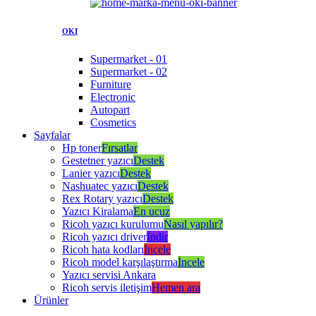
OKI
Supermarket - 01
Supermarket - 02
Furniture
Electronic
Autopart
Cosmetics
Sayfalar
Hp toner
Fırsatlar
Gestetner yazıcı
Destek
Lanier yazıcı
Destek
Nashuatec yazıcı
Destek
Rex Rotary yazıcı
Destek
Yazıcı Kiralama
En ucuz
Ricoh yazıcı kurulumu
Nasıl yapılır?
Ricoh yazıcı driver
İndir
Ricoh hata kodları
İncele
Ricoh model karşılaştırma
İncele
Yazıcı servisi Ankara
Ricoh servis iletişim
Hemen ara
Ürünler