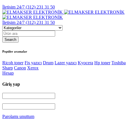
İletişim 24/7
(312) 231 31 50
İletişim 24/7
(312) 231 31 50
Popüler aramalar
Ricoh toner
Fiş yazıcı
Drum
Lazer yazıcı
Kyocera
Hp toner
Toshiba
Sharp
Canon
Xerox
Hesap
Giriş yap
Parolamı unuttum