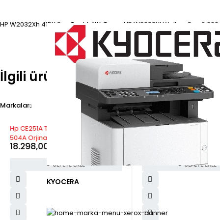
HP W2032Xh 415X Sarı Taahhütlü Toner HP W2032XH Yellow Sarı 6.000 (
İlgili ürünler
Markalar
Hp CE251A Toner Mavi Hp Cp3525
Hp Cp6015 Toner Sarı H
504A Orjinal
Orjinal
18.298,00
₺
26.545,00
₺
Kdv dahil
Kdv dah
SEPETE EKLE
SEPETE EKLE
KYOCERA