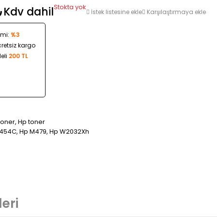
Stokta yok
₺
Kdv dahil
İstek listesine ekle
Karşılaştırmaya ekle
imi:
%3
cretsiz kargo
eli
200 TL
 toner
,
Hp toner
454C
,
Hp M479
,
Hp W2032Xh
eri