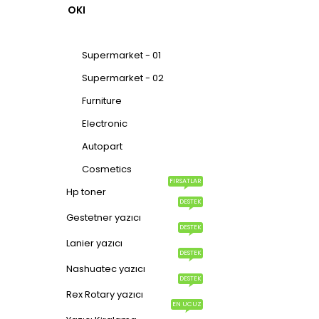
Yazıcı kiralama Ankara
OKI
Yazıcı servisi Ankara
Blog
Supermarket - 01
Supermarket - 02
BİLGİ
Furniture
Gizlilik politikası
Electronic
İade ve değişim
Autopart
Mesafeli satış sözleşmesi
Cosmetics
Hakkımızda
FIRSATLAR
Hp toner
İletişim
DESTEK
Gestetner yazıcı
Sık sorulanlar
DESTEK
Lanier yazıcı
Nakliye Politikası
DESTEK
Nashuatec yazıcı
HESABIM
DESTEK
Rex Rotary yazıcı
Sepet
EN UCUZ