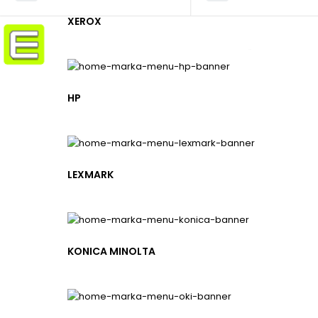
XEROX
ELMAKSER ELEKTRONİK
HP
Yücetepe, İlk Sk, No: 3 Çankaya - 06570 -Çankaya - ANKARA
info@elmakser.com
(506) 434 44 36
LEXMARK
(312) 231 31 50
SERVİSLER
KONICA MINOLTA
Ricoh teknik servis
Kyocera yazıcı servisi
Hp yazıcı servisi