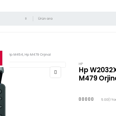
Sarı Hp M454, Hp M479 Orjinal
HP
Hp W2032Xh
M479 Orjin
5.00
(1 Y