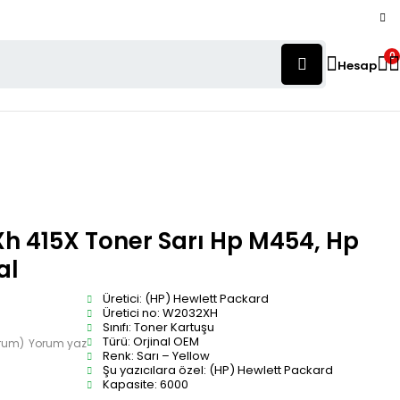
0
Hesap
 415X Toner Sarı Hp M454, Hp
al
Üretici: (HP) Hewlett Packard
Üretici no: W2032XH
Sınıfı: Toner Kartuşu
Türü: Orjinal OEM
orum)
Yorum yaz
Renk: Sarı – Yellow
Şu yazıcılara özel: (HP) Hewlett Packard
Kapasite: 6000