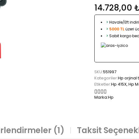
14.728,00
>
Havale/Eft indir
>
5000 TL
üzeri ü
>
Sabit kargo bed
SKU:
551997
Kategoriler:
Hp orjinal
Etiketler:
Hp 415X
,
Hp M
Marka:
Hp
rlendirmeler (1)
Taksit Seçenekl