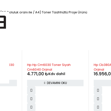
%5 Doluluk oranı ile / A4) Toner Taahhütlü Proje Ürünü
STOK YOK
p Cm6030
Hp Hp Cm6030 Toner Siyah
Hp Cb380A
Cm6040 Orjinal
Orjinal
4.771,00
₺
16.956,
il
Kdv dahil
DEVAMINI OKU