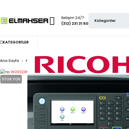
İletişim 24/7
(312) 231 31 50
KATEGORILER
Ana Sayfa
Hp toner
Hp orjinal toner
Hp W2032Xh 415X Toner 
STOK YOK