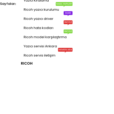
Yazıcı Kiralama
Yeni üyelik
Sayfalar
NASIL YAPILIR?
Ricoh yazıcı kurulumu
Siparişlerim
İNDIR
Ricoh yazıcı driver
İstek listem
İNCELE
Sipariş takibi
Ricoh hata kodları
İNCELE
Ricoh model karşılaştırma
Haber bülteni
Yazıcı servisi Ankara
HEMEN ARA
Ricoh servis iletişim
Aradığınızı bulamadınız mı?
RICOH
Bize yazın
Bugün size nasıl yardımcı olabilir
Destek merkezi
Düşüncelerinizi duymayı çok isteri