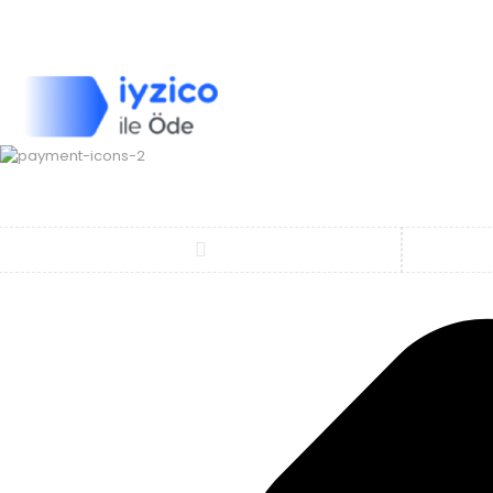
Geri bildirim yapın
Copyright ©
ELMAKSER
– 2026 – All Rights Reserved
Karşılaştır
(0)