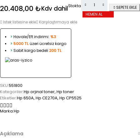
Stokta
20.408,00
₺
Kdv dahil
SEPETE EKLE
HEMEN AL
İstek listesine ekle
Karşılaştırmaya ekle
>
Havale/Eft indirimi:
%3
>
5000 TL
üzeri ücretsiz kargo
>
Sabit kargo bedeli
200 TL
SKU:
551800
Kategoriler:
Hp orjinal toner
,
Hp toner
Etiketler:
Hp 650A
,
Hp CE270A
,
Hp CP5525
Marka:
Hp
Açıklama