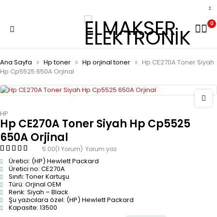
0
Ana Sayfa
Hp toner
Hp orjinal toner
Hp CE270A Toner Siyah
Hp Cp5525 650A Orjinal
HP
Hp CE270A Toner Siyah Hp Cp5525
650A Orjinal
5.00
(1 Yorum)
Yorum yaz
Üretici: (HP) Hewlett Packard
Üretici no: CE270A
Sınıfı: Toner Kartuşu
Türü: Orjinal OEM
Renk: Siyah – Black
Şu yazıcılara özel: (HP) Hewlett Packard
Kapasite: 13500