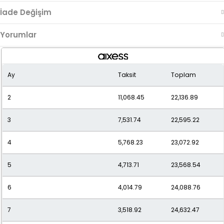
İade Değişim
Yorumlar
Ay
Taksit
Toplam
2
11,068.45
22,136.89
3
7,531.74
22,595.22
4
5,768.23
23,072.92
5
4,713.71
23,568.54
6
4,014.79
24,088.76
7
3,518.92
24,632.47