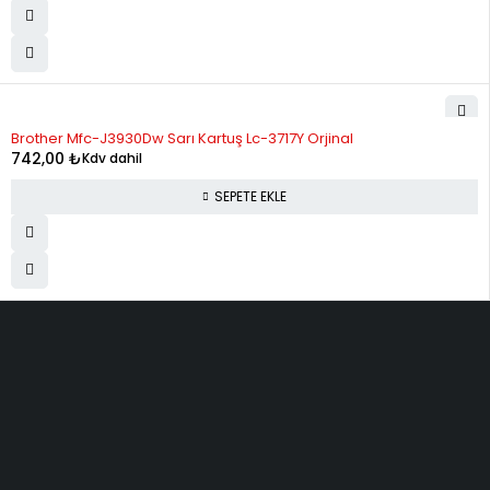
Brother Mfc-J3930Dw Sarı Kartuş Lc-3717Y Orjinal
742,00
₺
Kdv dahil
SEPETE EKLE
ELMAKSER ELEKTRONİK
Yücetepe, İlk Sk, No: 3 Çankaya - 06570 -Çankaya - ANKARA
info@elmakser.com
(506) 434 44 36