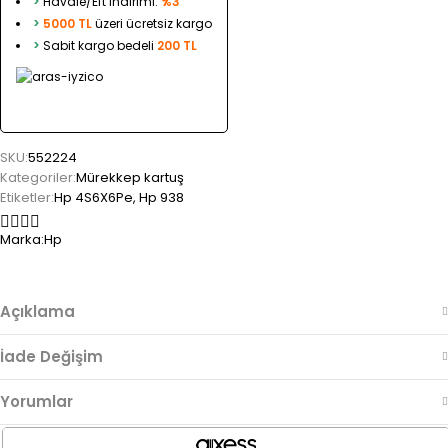
>
Havale/Eft indirimi:
%3
>
5000 TL
üzeri ücretsiz kargo
>
Sabit kargo bedeli
200 TL
SKU:
552224
Kategoriler:
Mürekkep kartuş
Etiketler:
Hp 4S6X6Pe
,
Hp 938
Marka:
Hp
Açıklama
İade Değişim
Yorumlar