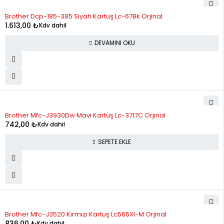
STOK YOK
Brother Dcp-185-385 Siyah Kartuş Lc-67Bk Orjinal
12
190.02
2,280.27
1.613,00
₺
Kdv dahil
DEVAMINI OKU
Brother Mfc-J3930Dw Mavi Kartuş Lc-3717C Orjinal
742,00
₺
Kdv dahil
SEPETE EKLE
Brother Mfc-J3520 Kırmızı Kartuş Lc565Xl-M Orjinal
836,00
₺
Kdv dahil