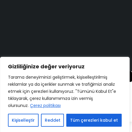
Bugün size nasıl yardımcı olabiliriz?
Destek merkezi
Düşüncelerinizi duymayı çok isteriz!
Geri bildirim yapın
Copyright ©
ELMAKSER
– 2026 – All Rights Reserved
Gizliliğinize değer veriyoruz
Karşılaştır
(0)
Tarama deneyiminizi geliştirmek, kişiselleştirilmiş
reklamlar ya da içerikler sunmak ve trafiğimizi analiz
etmek için çerezleri kullanıyoruz. "Tümünü Kabul Et"e
tıklayarak, çerez kullanımımıza izin vermiş
olursunuz.
Çerez politikası
Karşılaştır
Remove all products
Kişiselleştir
Reddet
Tüm çerezleri kabul et