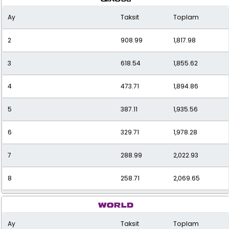
Ay
Taksit
Toplam
2
908.99
1,817.98
3
618.54
1,855.62
4
473.71
1,894.86
5
387.11
1,935.56
6
329.71
1,978.28
7
288.99
2,022.93
8
258.71
2,069.65
9
235.40
2,118.57
Ay
Taksit
Toplam
10
216.99
2,169.86