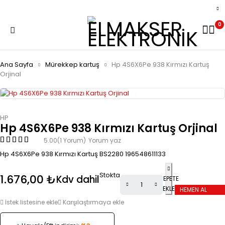
0
Ana Sayfa
Mürekkep kartuş
Hp 4S6X6Pe 938 Kırmızı Kartuş
Orjinal
HP
Hp 4S6X6Pe 938 Kırmızı Kartuş Orjinal
5.00
(1 Yorum)
Yorum yaz
Hp 4S6X6Pe 938 Kırmızı Kartuş BS2280 196548611133
Stokta
1.676,00
₺
Kdv dahil
SEPETE
EKLE
HEMEN AL
İstek listesine ekle
Karşılaştırmaya ekle