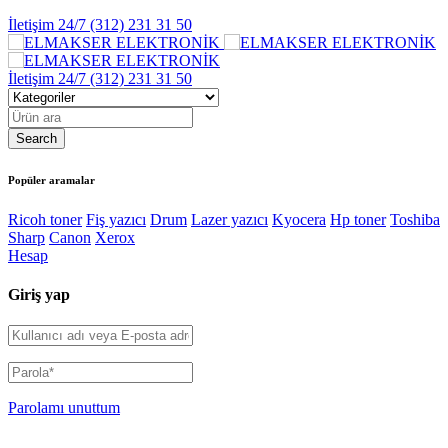
İletişim 24/7
(312) 231 31 50
İletişim 24/7
(312) 231 31 50
Popüler aramalar
Ricoh toner
Fiş yazıcı
Drum
Lazer yazıcı
Kyocera
Hp toner
Toshiba
Sharp
Canon
Xerox
Hesap
Giriş yap
Parolamı unuttum