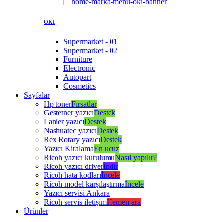
OKI
Supermarket - 01
Supermarket - 02
Furniture
Electronic
Autopart
Cosmetics
Sayfalar
Hp toner
Fırsatlar
Gestetner yazıcı
Destek
Lanier yazıcı
Destek
Nashuatec yazıcı
Destek
Rex Rotary yazıcı
Destek
Yazıcı Kiralama
En ucuz
Ricoh yazıcı kurulumu
Nasıl yapılır?
Ricoh yazıcı driver
İndir
Ricoh hata kodları
İncele
Ricoh model karşılaştırma
İncele
Yazıcı servisi Ankara
Ricoh servis iletişim
Hemen ara
Ürünler