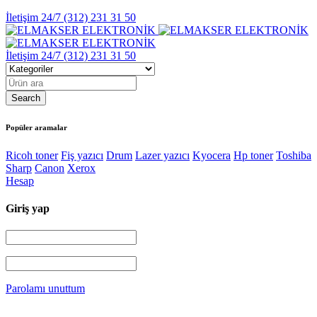
İletişim 24/7
(312) 231 31 50
İletişim 24/7
(312) 231 31 50
Popüler aramalar
Ricoh toner
Fiş yazıcı
Drum
Lazer yazıcı
Kyocera
Hp toner
Toshiba
Sharp
Canon
Xerox
Hesap
Giriş yap
Parolamı unuttum