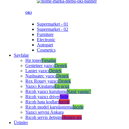
OKI
Supermarket - 01
Supermarket - 02
Furniture
Electronic
Autopart
Cosmetics
Sayfalar
Hp toner
Fırsatlar
Gestetner yazıcı
Destek
Lanier yazıcı
Destek
Nashuatec yazıcı
Destek
Rex Rotary yazıcı
Destek
Yazıcı Kiralama
En ucuz
Ricoh yazıcı kurulumu
Nasıl yapılır?
Ricoh yazıcı driver
İndir
Ricoh hata kodları
İncele
Ricoh model karşılaştırma
İncele
Yazıcı servisi Ankara
Ricoh servis iletişim
Hemen ara
Ürünler