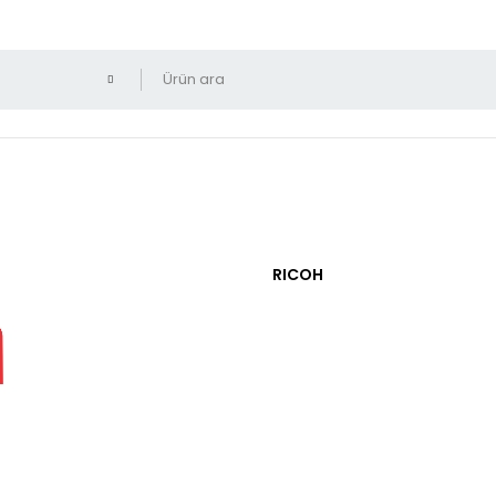
RICOH
Yalnız indirimli ürünleri 
Kırmızı Tn-221M Orjinal
l