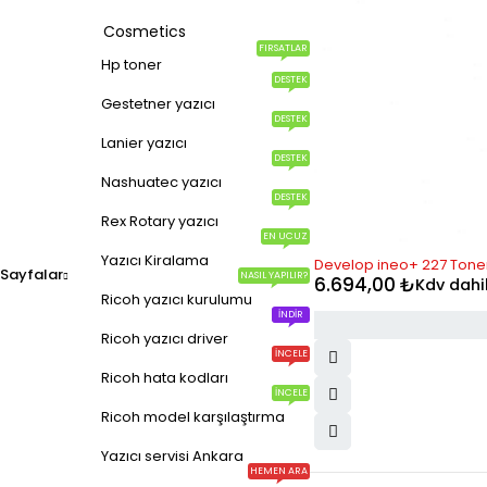
Cosmetics
FIRSATLAR
Hp toner
DESTEK
Gestetner yazıcı
DESTEK
Lanier yazıcı
DESTEK
Nashuatec yazıcı
DESTEK
Rex Rotary yazıcı
EN UCUZ
Yazıcı Kiralama
Develop ineo+ 227 Toner 
Sayfalar
NASIL YAPILIR?
6.694,00
₺
Kdv dahi
Ricoh yazıcı kurulumu
İNDIR
Ricoh yazıcı driver
İNCELE
Ricoh hata kodları
İNCELE
Ricoh model karşılaştırma
Yazıcı servisi Ankara
HEMEN ARA