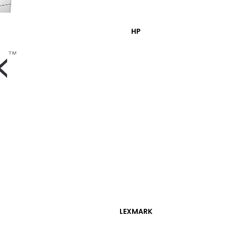
HP
 Mavi Tn-221C Orjinal
l
SEPETE EKLE
LEXMARK