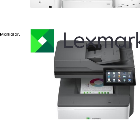
Markalar
Develop ineo+ 227 Toner
6.694,00
₺
Kdv dahi