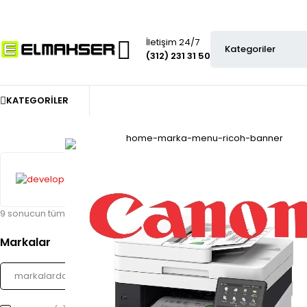
İletişim 24/7
(312) 231 31 50
KATEGORILER
9 sonucun tümü gösteriliyor
Markalar
STOK YOK
Develop ineo+ 227 Toner 
6.694,00
₺
Kdv dahi