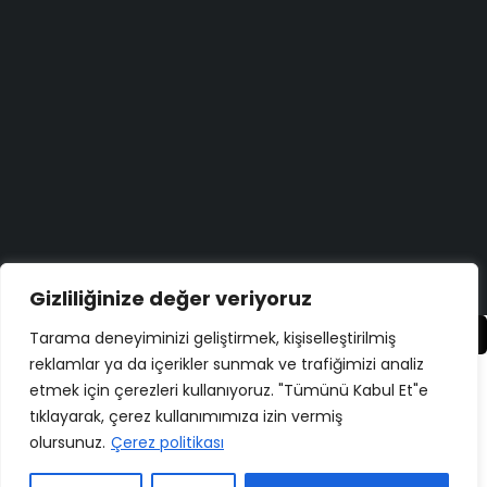
Aradığınızı bulamadınız mı?
Bize yazın
Bugün size nasıl yardımcı olabiliriz?
Destek merkezi
Düşüncelerinizi duymayı çok isteriz!
Geri bildirim yapın
Copyright ©
ELMAKSER
– 2026 – All Rights Reserved
Gizliliğinize değer veriyoruz
Karşılaştır
(0)
Tarama deneyiminizi geliştirmek, kişiselleştirilmiş
reklamlar ya da içerikler sunmak ve trafiğimizi analiz
etmek için çerezleri kullanıyoruz. "Tümünü Kabul Et"e
tıklayarak, çerez kullanımımıza izin vermiş
olursunuz.
Çerez politikası
Karşılaştır
Remove all products