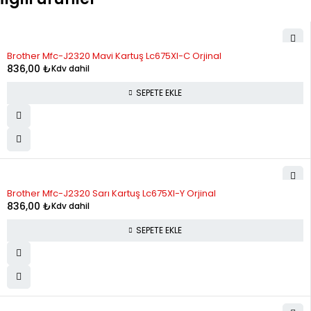
10
128.43
1,284.31
11
119.65
1,316.17
Brother Mfc-J2320 Mavi Kartuş Lc675Xl-C Orjinal
12
112.47
1,349.66
836,00
₺
Kdv dahil
SEPETE EKLE
Brother Mfc-J2320 Sarı Kartuş Lc675Xl-Y Orjinal
836,00
₺
Kdv dahil
SEPETE EKLE