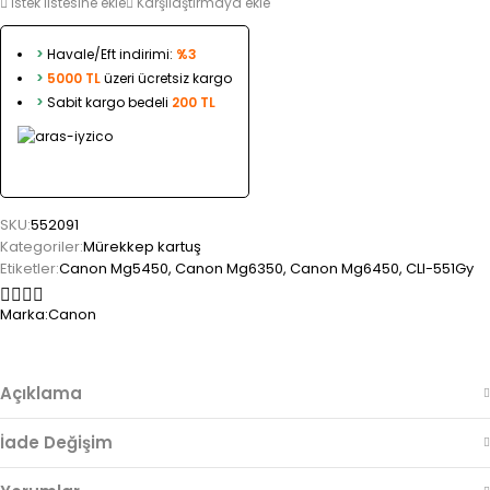
İstek listesine ekle
Karşılaştırmaya ekle
>
Havale/Eft indirimi:
%3
>
5000 TL
üzeri ücretsiz kargo
>
Sabit kargo bedeli
200 TL
SKU:
552091
Kategoriler:
Mürekkep kartuş
Etiketler:
Canon Mg5450
,
Canon Mg6350
,
Canon Mg6450
,
CLI-551Gy
Marka:
Canon
Açıklama
İade Değişim