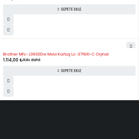
SEPETE EKLE
Brother Mfc-J3930Dw Mavi Kartuş Lc-3719Xl-C Orjinal
1.114,00
₺
Kdv dahil
SEPETE EKLE
ELMAKSER ELEKTRONİK
Yücetepe, İlk Sk, No: 3 Çankaya - 06570 -Çankaya - ANKARA
info@elmakser.com