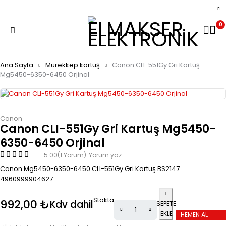
0
Ana Sayfa
Mürekkep kartuş
Canon CLI-551Gy Gri Kartuş
Mg5450-6350-6450 Orjinal
Canon
Canon CLI-551Gy Gri Kartuş Mg5450-
6350-6450 Orjinal
5.00
(1 Yorum)
Yorum yaz
Canon Mg5450-6350-6450 CLI-551Gy Gri Kartuş BS2147
4960999904627
Stokta
992,00
₺
Kdv dahil
SEPETE
EKLE
HEMEN AL