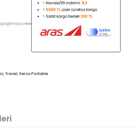
>
Havale/Eft indirimi:
%3
>
5000 TL
üzeri ücretsiz kargo
>
Sabit kargo bedeli
200 TL
şılaştırmaya ekle
cı
,
Travel
,
Xerox Portable
eri