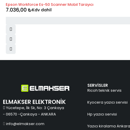
STOK YOK
Epson Workforce Es-50 Scanner Mobil Tarayıcı
7.036,00
₺
Kdv dahil
SERVİSLER
Ricoh teknik servis
ELMAKSER ELEKTRONİK
Kyocera yazıcı servisi
Yücetepe, İlk Sk, No: 3 Çankaya
- 06570 -Çankaya - ANKARA
Hp yazıcı servisi
info@elmakser.com
Yazıcı kiralama Ankar