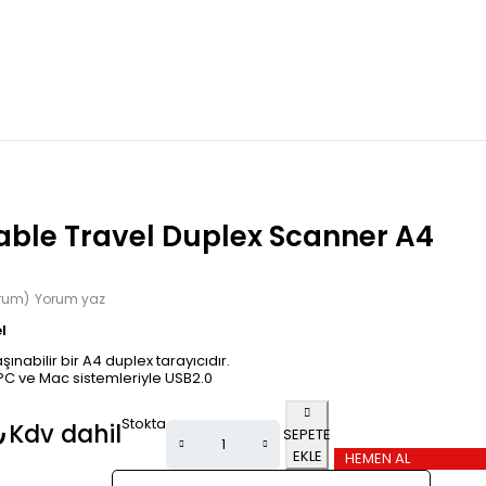
able Travel Duplex Scanner A4
orum)
Yorum yaz
l
ınabilir bir A4 duplex tarayıcıdır.
PC ve Mac sistemleriyle USB2.0
Stokta
₺
Kdv dahil
SEPETE
EKLE
HEMEN AL