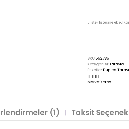
İstek listesine ekle
Kar
SKU:
552735
Kategoriler:
Tarayıcı
Etiketler:
Duplex
,
Tarayı
Marka:
Xerox
rlendirmeler (1)
Taksit Seçenekl