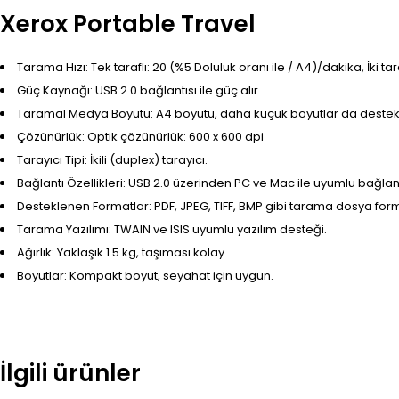
Xerox Portable Travel
Tarama Hızı: Tek taraflı: 20 (%5 Doluluk oranı ile / A4)/dakika, İki ta
Güç Kaynağı: USB 2.0 bağlantısı ile güç alır.
Taramal Medya Boyutu: A4 boyutu, daha küçük boyutlar da desteklen
Çözünürlük: Optik çözünürlük: 600 x 600 dpi
Tarayıcı Tipi: İkili (duplex) tarayıcı.
Bağlantı Özellikleri: USB 2.0 üzerinden PC ve Mac ile uyumlu bağlant
Desteklenen Formatlar: PDF, JPEG, TIFF, BMP gibi tarama dosya form
Tarama Yazılımı: TWAIN ve ISIS uyumlu yazılım desteği.
Ağırlık: Yaklaşık 1.5 kg, taşıması kolay.
Boyutlar: Kompakt boyut, seyahat için uygun.
İlgili ürünler