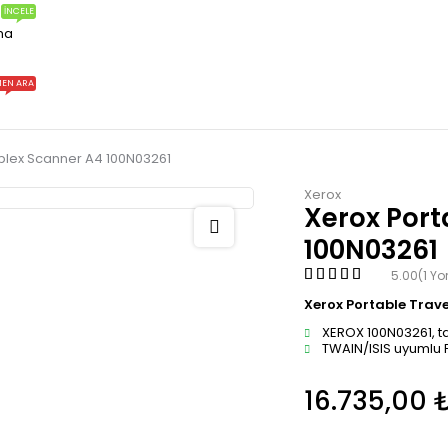
İNCELE
ma
EN ARA
uplex Scanner A4 100N03261
Xerox
Xerox Port
100N03261
5.00
(1 Y
Xerox Portable Trave
XEROX 100N03261, taş
TWAIN/ISIS uyumlu 
16.735,00