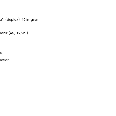
raflı (duplex): 40 img/sn
ir (A5, B5, vb.).
ı.
atları.