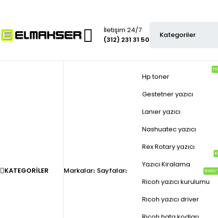
İletişim 24/7
(312) 231 31 50
FI
Hp toner
Gestetner yazıcı
Lanier yazıcı
Nashuatec yazıcı
Rex Rotary yazıcı
E
Yazıcı Kiralama
KATEGORILER
Markalar
Sayfalar
NASIL 
Ricoh yazıcı kurulumu
Ricoh yazıcı driver
Ricoh hata kodları