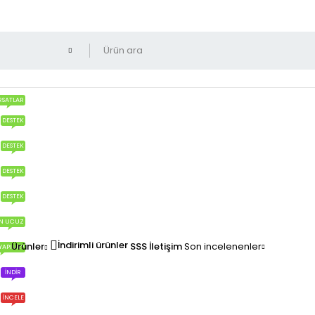
RSATLAR
DESTEK
DESTEK
DESTEK
DESTEK
N UCUZ
İndirimli ürünler
Ürünler
SSS
İletişim
Son incelenenler
YAPILIR?
İNDIR
İNCELE