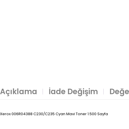
Açıklama
İade Değişim
Değe
Xerox 006R04388 C230/C235 Cyan Mavi Toner 1.500 Sayfa