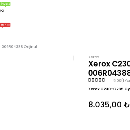
İNCELE
ma
EN ARA
 006R04388 Orijinal
Xerox
Xerox C23
006R04388 
5.00
(1 Y
Xerox C230-C235 Cy
8.035,00