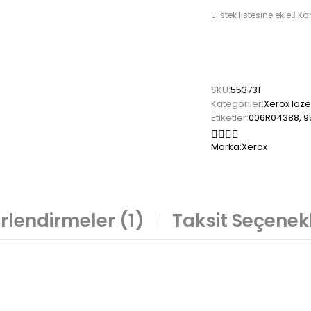
İstek listesine ekle
Kar
SKU:
553731
Kategoriler:
Xerox laze
Etiketler:
006R04388
,
9
Marka:
Xerox
rlendirmeler (1)
Taksit Seçenekl