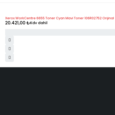
STOK YOK
Xerox WorkCentre 6655 Toner Cyan Mavi Toner 106R02752 Orijinal
20.421,00
₺
Kdv dahil
ELMAKSER ELEKTRONİK
Yücetepe, İlk Sk, No: 3 Çankaya - 06570 -Çankaya - ANKARA
info@elmakser.com
(506) 434 44 36