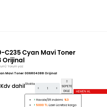
0-C235 Cyan Mavi Toner
Orijinal
orum)
Yorum yaz
an Mavi Toner 006R04388 Orijinal
Stokta
₺
Kdv dahil
SEPETE
EKLE
HEMEN AL
>
Havale/Eft indirimi:
%3
>
5000 TL
üzeri ücretsiz kargo