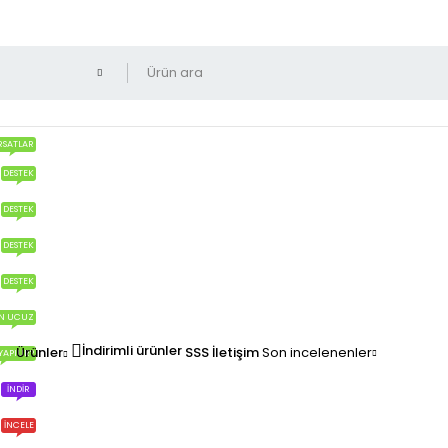
RSATLAR
DESTEK
DESTEK
DESTEK
DESTEK
N UCUZ
İndirimli ürünler
Ürünler
SSS
İletişim
Son incelenenler
YAPILIR?
İNDIR
İNCELE