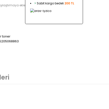
>
Sabit kargo bedeli
200 TL
şılaştırmaya ekle
r toner
5205068863
eri