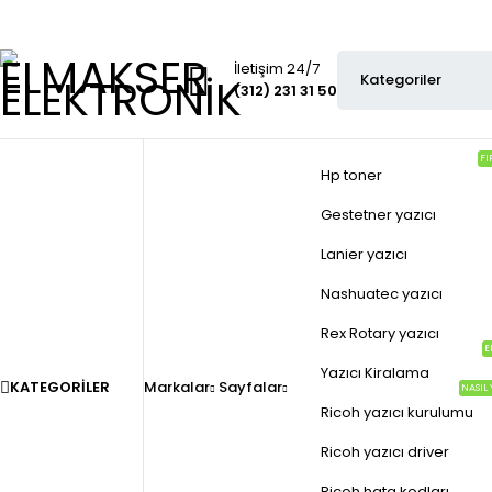
İletişim 24/7
(312) 231 31 50
FI
Hp toner
Gestetner yazıcı
Lanier yazıcı
Nashuatec yazıcı
Rex Rotary yazıcı
E
Yazıcı Kiralama
KATEGORILER
Markalar
Sayfalar
NASIL 
Ricoh yazıcı kurulumu
Ricoh yazıcı driver
Ricoh hata kodları