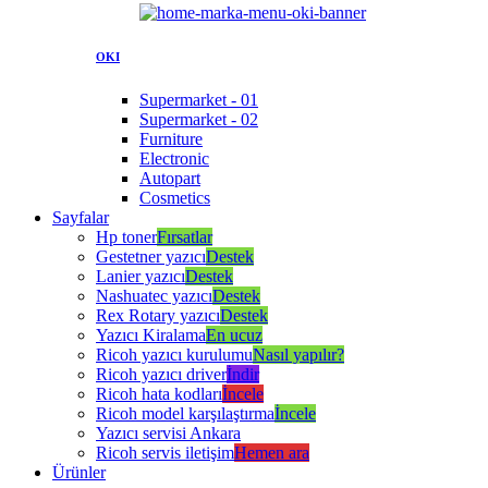
OKI
Supermarket - 01
Supermarket - 02
Furniture
Electronic
Autopart
Cosmetics
Sayfalar
Hp toner
Fırsatlar
Gestetner yazıcı
Destek
Lanier yazıcı
Destek
Nashuatec yazıcı
Destek
Rex Rotary yazıcı
Destek
Yazıcı Kiralama
En ucuz
Ricoh yazıcı kurulumu
Nasıl yapılır?
Ricoh yazıcı driver
İndir
Ricoh hata kodları
İncele
Ricoh model karşılaştırma
İncele
Yazıcı servisi Ankara
Ricoh servis iletişim
Hemen ara
Ürünler