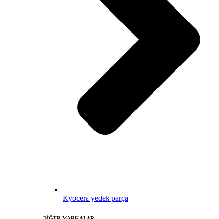
Kyocera yedek parça
DİĞER MARKALAR