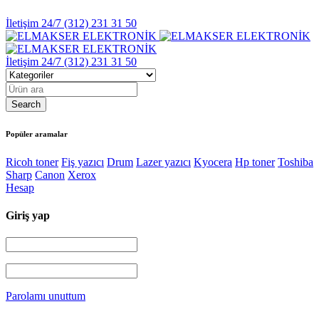
İletişim 24/7
(312) 231 31 50
İletişim 24/7
(312) 231 31 50
Popüler aramalar
Ricoh toner
Fiş yazıcı
Drum
Lazer yazıcı
Kyocera
Hp toner
Toshiba
Sharp
Canon
Xerox
Hesap
Giriş yap
Parolamı unuttum