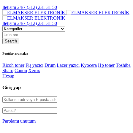
İletişim 24/7
(312) 231 31 50
İletişim 24/7
(312) 231 31 50
Popüler aramalar
Ricoh toner
Fiş yazıcı
Drum
Lazer yazıcı
Kyocera
Hp toner
Toshiba
Sharp
Canon
Xerox
Hesap
Giriş yap
Parolamı unuttum