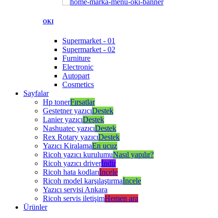
OKI
Supermarket - 01
Supermarket - 02
Furniture
Electronic
Autopart
Cosmetics
Sayfalar
Hp toner
Fırsatlar
Gestetner yazıcı
Destek
Lanier yazıcı
Destek
Nashuatec yazıcı
Destek
Rex Rotary yazıcı
Destek
Yazıcı Kiralama
En ucuz
Ricoh yazıcı kurulumu
Nasıl yapılır?
Ricoh yazıcı driver
İndir
Ricoh hata kodları
İncele
Ricoh model karşılaştırma
İncele
Yazıcı servisi Ankara
Ricoh servis iletişim
Hemen ara
Ürünler