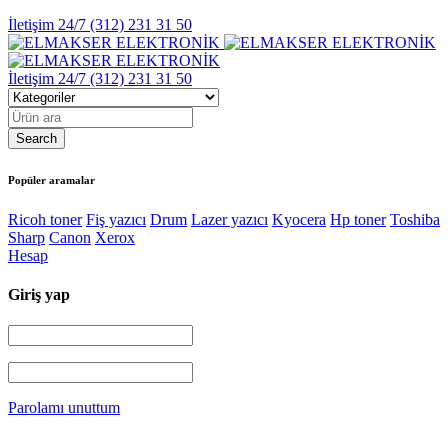
İletişim 24/7
(312) 231 31 50
İletişim 24/7
(312) 231 31 50
Popüler aramalar
Ricoh toner
Fiş yazıcı
Drum
Lazer yazıcı
Kyocera
Hp toner
Toshiba
Sharp
Canon
Xerox
Hesap
Giriş yap
Parolamı unuttum