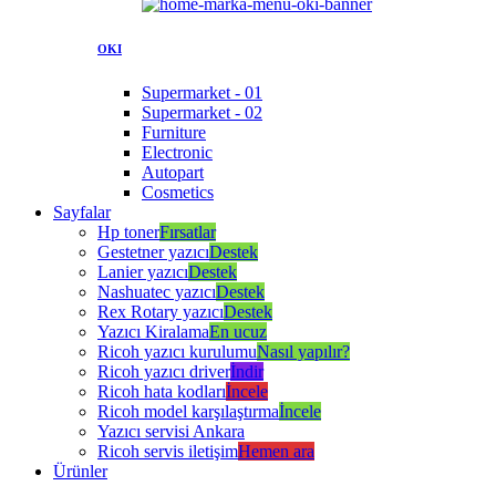
OKI
Supermarket - 01
Supermarket - 02
Furniture
Electronic
Autopart
Cosmetics
Sayfalar
Hp toner
Fırsatlar
Gestetner yazıcı
Destek
Lanier yazıcı
Destek
Nashuatec yazıcı
Destek
Rex Rotary yazıcı
Destek
Yazıcı Kiralama
En ucuz
Ricoh yazıcı kurulumu
Nasıl yapılır?
Ricoh yazıcı driver
İndir
Ricoh hata kodları
İncele
Ricoh model karşılaştırma
İncele
Yazıcı servisi Ankara
Ricoh servis iletişim
Hemen ara
Ürünler