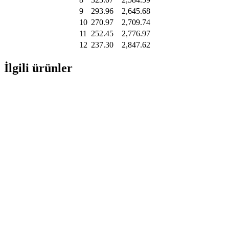
9
293.96
2,645.68
10
270.97
2,709.74
11
252.45
2,776.97
12
237.30
2,847.62
İlgili ürünler