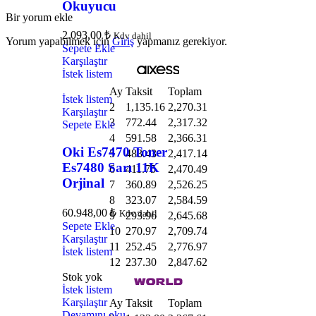
Okuyucu
Bir yorum ekle
2.093,00
₺
Kdv dahil
Yorum yapabilmek için
Giriş
yapmanız gerekiyor.
Sepete Ekle
Karşılaştır
İstek listem
Ay
Taksit
Toplam
İstek listem
2
1,135.16
2,270.31
Karşılaştır
3
772.44
2,317.32
Sepete Ekle
4
591.58
2,366.31
Oki Es7470 Toner
5
483.43
2,417.14
Es7480 Sarı 11K
6
411.75
2,470.49
Orjinal
7
360.89
2,526.25
8
323.07
2,584.59
60.948,00
₺
Kdv dahil
9
293.96
2,645.68
Sepete Ekle
10
270.97
2,709.74
Karşılaştır
11
252.45
2,776.97
İstek listem
12
237.30
2,847.62
Stok yok
İstek listem
Karşılaştır
Ay
Taksit
Toplam
Devamını oku