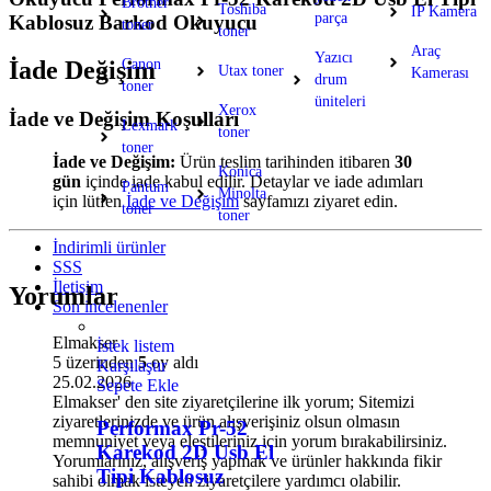
Brother
Toshiba
IP Kamera
parça
Kablosuz Barkod Okuyucu
toner
toner
Araç
Yazıcı
Canon
İade Değişim
Utax toner
Kamerası
drum
toner
üniteleri
Xerox
İade ve Değişim Koşulları
Lexmark
toner
toner
İade ve Değişim:
Ürün teslim tarihinden itibaren
30
Konica
gün
içinde iade kabul edilir. Detaylar ve iade adımları
Pantum
Minolta
için lütfen
İade ve Değişim
sayfamızı ziyaret edin.
toner
toner
İndirimli ürünler
SSS
İletişim
Yorumlar
Son incelenenler
Elmakser
İstek listem
5 üzerinden
5
oy aldı
Karşılaştır
25.02.2026
Sepete Ekle
Elmakser' den site ziyaretçilerine ilk yorum; Sitemizi
ziyaretlerinizde ve ürün alışverişiniz olsun olmasın
Performax Pr-52
memnuniyet veya eleştileriniz için yorum bırakabilirsiniz.
Karekod 2D Usb El
Yorumlarınız, alışveriş yapmak ve ürünler hakkında fikir
Tipi Kablosuz
sahibi olmak isteyen ziyaretçilere yardımcı olabilir.