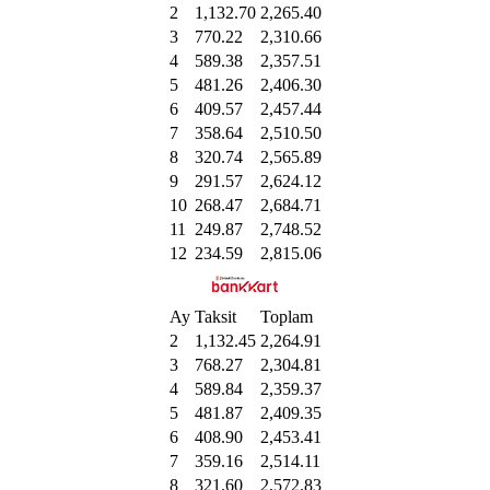
2
1,132.70
2,265.40
3
770.22
2,310.66
4
589.38
2,357.51
5
481.26
2,406.30
6
409.57
2,457.44
7
358.64
2,510.50
8
320.74
2,565.89
9
291.57
2,624.12
10
268.47
2,684.71
11
249.87
2,748.52
12
234.59
2,815.06
Ay
Taksit
Toplam
2
1,132.45
2,264.91
3
768.27
2,304.81
4
589.84
2,359.37
5
481.87
2,409.35
6
408.90
2,453.41
7
359.16
2,514.11
8
321.60
2,572.83