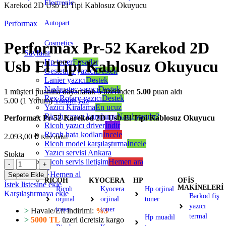
Electronic
Karekod 2D Usb El Tipi Kablosuz Okuyucu
Performax
Autopart
Performax Pr-52 Karekod 2D
Cosmetics
Sayfalar
Hp toner
Fırsatlar
Usb El Tipi Kablosuz Okuyucu
Gestetner yazıcı
Destek
Lanier yazıcı
Destek
Nashuatec yazıcı
Destek
1
müşteri puanına dayanarak 5 üzerinden
5.00
puan aldı
Rex Rotary yazıcı
Destek
5.00
(1 Yorum)
Yorum yaz
Yazıcı Kiralama
En ucuz
Ricoh yazıcı kurulumu
Nasıl yapılır?
Performax Pr-52 Karekod 2D Usb El Tipi Kablosuz Okuyucu
Ricoh yazıcı driver
İndir
Ricoh hata kodları
İncele
2.093,00
₺
Kdv dahil
Ricoh model karşılaştırma
İncele
Yazıcı servisi Ankara
Stokta
Ricoh servis iletişim
Hemen ara
Ürünler
Hemen al
Sepete Ekle
RICOH
KYOCERA
HP
OFİS
İstek listesine ekle
MAKİNELERİ
Ricoh
Kyocera
Hp orjinal
Karşılaştırmaya ekle
Barkod fiş
orjinal
orjinal
toner
yazıcı
toner
toner
>
Havale/Eft indirimi:
%3
termal
Hp muadil
>
5000 TL
üzeri ücretsiz kargo