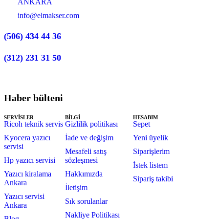
ANKARA
info@elmakser.com
(506) 434 44 36
(312) 231 31 50
Haber bülteni
SERVİSLER
BİLGİ
HESABIM
Ricoh teknik servis
Gizlilik politikası
Sepet
Kyocera yazıcı
İade ve değişim
Yeni üyelik
servisi
Mesafeli satış
Siparişlerim
Hp yazıcı servisi
sözleşmesi
İstek listem
Yazıcı kiralama
Hakkımızda
Sipariş takibi
Ankara
İletişim
Yazıcı servisi
Sık sorulanlar
Ankara
Nakliye Politikası
Blog