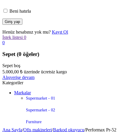
Beni hatırla
Henüz hesabınız yok mu?
Kayıt Ol
İstek listesi
0
0
Sepet
(0 öğeler)
Sepet boş
5.000,00
₺
üzerinde ücretsiz kargo
Alışverişe devam
Kategoriler
Markalar
Supermarket - 01
Supermarket - 02
Furniture
Ana Sayfa
/
Ofis makineleri
/
Barkod okuyucu
/
Performax Pr-52