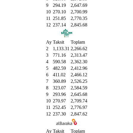
9
294.19
2,647.69
10
270.10
2,700.99
11
251.85
2,770.35
12
237.14
2,845.68
Ay
Taksit
Toplam
2
1,133.31
2,266.62
3
771.16
2,313.47
4
590.58
2,362.30
5
482.59
2,412.96
6
411.02
2,466.12
7
360.89
2,526.25
8
323.07
2,584.59
9
293.96
2,645.68
10
270.97
2,709.74
11
252.45
2,776.97
12
237.30
2,847.62
Ay
Taksit
Toplam