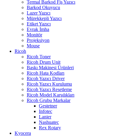
Termal Barkod Fiş Yazıcı
Barkod Okuyucu
Lazer Yazıcı
Mürekkepli Yazıcı
Etiket Yazıcı
Evrak İmha
Monitör
Projeksiyon
Mouse
Ricoh
Ricoh Toner
Ricoh Drum Unit
Baskı Makinesi Ürünleri
Ricoh Hata Kodları
Ricoh Yazıcı Driver
Ricoh Yazıcı Kurulumu
Ricoh Yazıcı Resetleme
Ricoh Model Karşılıkları
Ricoh Grubu Markalar
Gestetner
Infotec
Lanier
Nashuatec
Rex Rotary
Kyocera