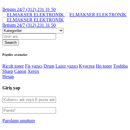
İletişim 24/7
(312) 231 31 50
İletişim 24/7
(312) 231 31 50
Popüler aramalar
Ricoh toner
Fiş yazıcı
Drum
Lazer yazıcı
Kyocera
Hp toner
Toshiba
Sharp
Canon
Xerox
Hesap
Giriş yap
Parolamı unuttum