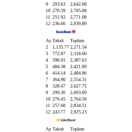
9
293.63
2,642.68
10
270.59
2,705.88
11
251.92
2,771.08
12
236.66
2,839.89
Ay
Taksit
Toplam
2
1,135.77
2,271.54
3
772.87
2,318.60
4
596.91
2,387.63
5
484.38
2,421.89
6
414.14
2,484.86
7
364.90
2,554.31
8
328.47
2,627.75
9
299.30
2,693.69
10
276.45
2,764.50
11
257.68
2,834.51
12
243.77
2,925.23
Ay
Taksit
Toplam