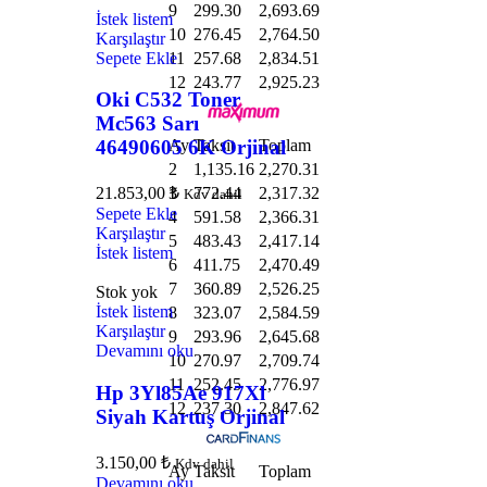
9
299.30
2,693.69
İstek listem
10
276.45
2,764.50
Karşılaştır
Sepete Ekle
11
257.68
2,834.51
12
243.77
2,925.23
Oki C532 Toner
Mc563 Sarı
Ay
Taksit
Toplam
46490605 6K Orjinal
2
1,135.16
2,270.31
3
772.44
2,317.32
21.853,00
₺
Kdv dahil
Sepete Ekle
4
591.58
2,366.31
Karşılaştır
5
483.43
2,417.14
İstek listem
6
411.75
2,470.49
7
360.89
2,526.25
Stok yok
İstek listem
8
323.07
2,584.59
Karşılaştır
9
293.96
2,645.68
Devamını oku
10
270.97
2,709.74
11
252.45
2,776.97
Hp 3Yl85Ae 917Xl
12
237.30
2,847.62
Siyah Kartuş Orjinal
3.150,00
₺
Kdv dahil
Ay
Taksit
Toplam
Devamını oku