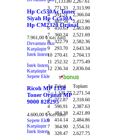
2
1,133.80
2,267.61
3
771.33
2,313.99
Hp Cc530Ac Toner
4
591.51
2,366.04
Siyah Hp Cc530A,
5
482.59
2,412.96
Hp CM2320 Orjinal
6
410.63
2,463.80
7
360.24
2,521.69
7.961,00
₺
Kdv dahil
8
322.79
2,582.36
Devamını oku
9
293.70
2,643.34
Karşılaştır
İstek listem
10
270.41
2,704.13
11
252.32
2,775.49
İstek listem
12
236.34
2,836.04
Karşılaştır
Sepete Ekle
Ay
Taksit
Toplam
Ricoh MP 1350
2
1,135.77
2,271.54
Toner Orjinal MP
3
772.87
2,318.60
9000 828295
4
596.91
2,387.63
5
484.38
2,421.89
4.600,00
₺
Kdv dahil
6
414.14
2,484.86
Sepete Ekle
Karşılaştır
7
364.90
2,554.31
İstek listem
8
328.47
2,627.75