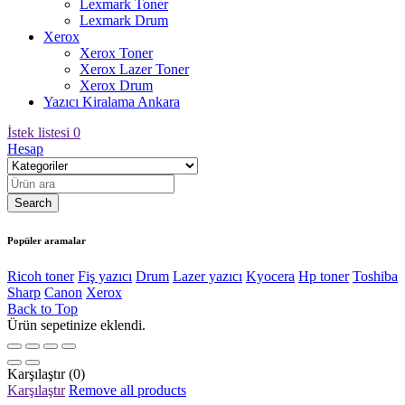
Lexmark Toner
Lexmark Drum
Xerox
Xerox Toner
Xerox Lazer Toner
Xerox Drum
Yazıcı Kiralama Ankara
İstek listesi
0
Hesap
Popüler aramalar
Ricoh toner
Fiş yazıcı
Drum
Lazer yazıcı
Kyocera
Hp toner
Toshiba
Sharp
Canon
Xerox
Back to Top
Ürün sepetinize eklendi.
Karşılaştır
(0)
Karşılaştır
Remove all products