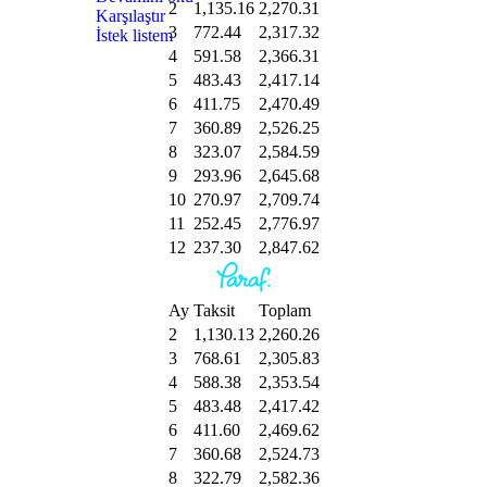
2
1,135.16
2,270.31
Karşılaştır
3
772.44
2,317.32
İstek listem
4
591.58
2,366.31
5
483.43
2,417.14
6
411.75
2,470.49
7
360.89
2,526.25
8
323.07
2,584.59
9
293.96
2,645.68
10
270.97
2,709.74
11
252.45
2,776.97
12
237.30
2,847.62
Ay
Taksit
Toplam
2
1,130.13
2,260.26
3
768.61
2,305.83
4
588.38
2,353.54
5
483.48
2,417.42
6
411.60
2,469.62
7
360.68
2,524.73
8
322.79
2,582.36