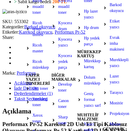
Ricoh
Kyocera
toner
>
Sabit kargo bedeli
200 TL
Barkod
muadil
muadil
okuyucu
Hp lazer
toner
toner
yazıcı
SKU:
553302
Etiket
Ricoh
Kyocera
Kategoriler:
Barkod okuyucu
yazıcı
Hp drum
drum
drum
Etiketler:
Karekod okuyucu
,
Performax Pr-52
ünitesi
Share:
Evrak
Hp yedek
Kyocera
imha
parça
Ricoh
yazıcı
makinesi
master
MÜREKKEP
Kyocera
KARTUŞ
Murekkepli
Mürekkep
Ricoh
yedek
yazıcı
kartuş
mürekkep
parça
Marka:
Performax
LAZER
DİĞER
Lazer
Dolum
YAZICI
MARKALAR
yazıcı
Açıklama
mürekkep
TONERLERİ
Develop
İade Değişim
Oki toner
toner
Tarayıcı
Değerlendirmeler (1)
Geniş
Taksit Seçenekleri
Samsung
format
Canon
Monitör
toner
yazıcı sarf
toner
Açıklama
Projeksiyon
MUHTELİF
Xerox
Sharp
MALZEME
toner
toner
Performax Pr-52 Karekod 2D Usb El Tipi Kablosuz
Yazıcı
Mouse
GÜVENLİK
Okuyucu Performax Pr-52 Karekod 2D Usb El Tipi
yedek