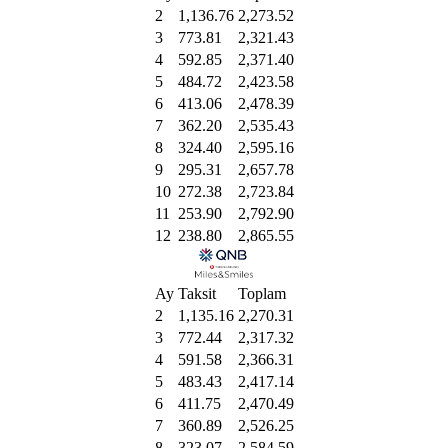
2
1,136.76
2,273.52
3
773.81
2,321.43
4
592.85
2,371.40
5
484.72
2,423.58
6
413.06
2,478.39
7
362.20
2,535.43
8
324.40
2,595.16
9
295.31
2,657.78
10
272.38
2,723.84
11
253.90
2,792.90
12
238.80
2,865.55
Ay
Taksit
Toplam
2
1,135.16
2,270.31
3
772.44
2,317.32
4
591.58
2,366.31
5
483.43
2,417.14
6
411.75
2,470.49
7
360.89
2,526.25
8
323.07
2,584.59