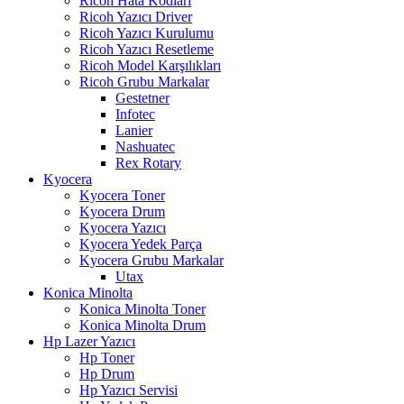
Ricoh Hata Kodları
Ricoh Yazıcı Driver
Ricoh Yazıcı Kurulumu
Ricoh Yazıcı Resetleme
Ricoh Model Karşılıkları
Ricoh Grubu Markalar
Gestetner
Infotec
Lanier
Nashuatec
Rex Rotary
Kyocera
Kyocera Toner
Kyocera Drum
Kyocera Yazıcı
Kyocera Yedek Parça
Kyocera Grubu Markalar
Utax
Konica Minolta
Konica Minolta Toner
Konica Minolta Drum
Hp Lazer Yazıcı
Hp Toner
Hp Drum
Hp Yazıcı Servisi