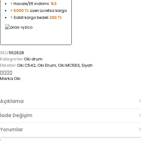
>
Havale/Eft indirimi:
%3
>
5000 TL
üzeri ücretsiz kargo
>
Sabit kargo bedeli
200 TL
SKU:
552628
Kategoriler:
Oki drum
Etiketler:
Oki C542
,
Oki Drum
,
Oki MC563
,
Siyah
Marka:
Oki
Açıklama
İade Değişim
Yorumlar