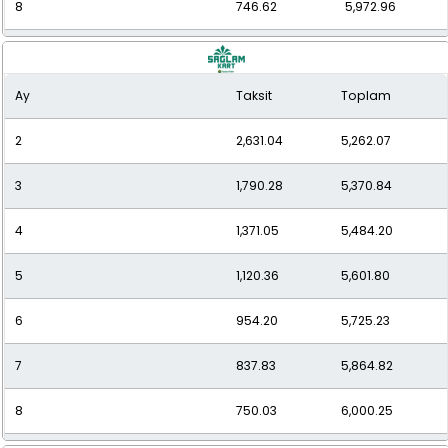
8
746.62
5,972.96
9
682.97
6,146.74
Ay
Taksit
Toplam
10
627.05
6,270.49
2
2,631.04
5,262.07
11
584.68
6,431.50
3
1,790.28
5,370.84
12
550.53
6,606.39
4
1,371.05
5,484.20
5
1,120.36
5,601.80
6
954.20
5,725.23
7
837.83
5,864.82
8
750.03
6,000.25