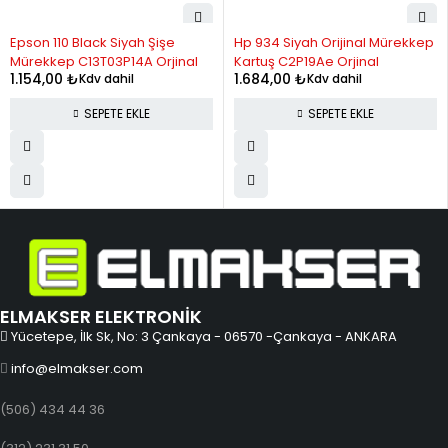
11
586.08
6,446.86
Epson 110 Black Siyah Şişe
Hp 934 Siyah Orijinal Mürekkep
12
550.91
6,610.88
Mürekkep C13T03P14A Orjinal
Kartuş C2P19Ae Orjinal
1.154,00
₺
1.684,00
₺
Kdv dahil
Kdv dahil
SEPETE EKLE
SEPETE EKLE
ELMAKSER ELEKTRONİK
Yücetepe, İlk Sk, No: 3 Çankaya - 06570 -Çankaya - ANKARA
info@elmakser.com
(506) 434 44 36