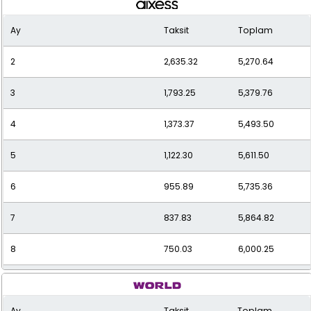
Ay
Taksit
Toplam
2
2,635.32
5,270.64
3
1,793.25
5,379.76
4
1,373.37
5,493.50
5
1,122.30
5,611.50
6
955.89
5,735.36
7
837.83
5,864.82
8
750.03
6,000.25
9
682.45
6,142.08
Ay
Taksit
Toplam