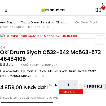
0
Ana Sayfa
Yazıcı Drum Ünitesi
Oki drum
Oki Drum Siyah
C532-542 Mc563-573 46484108
Oki
Oki Drum Siyah C532-542 Mc563-573
46484108
5.00
(1 Yorum)
Yorum yaz
Oki 46484108 Ep-Cart-K-C532-Mc573 Siyah Drum Ünitesi C532,
C542, Mc563, Mc573 – 30000
Stokta
4.859,00
₺
Kdv dahil
SEPETE EKLE
HEMEN AL
İstek listesine ekle
Karşılaştırmaya ekle