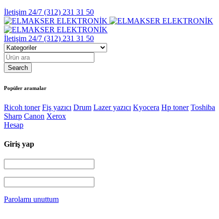
İletişim 24/7
(312) 231 31 50
İletişim 24/7
(312) 231 31 50
Popüler aramalar
Ricoh toner
Fiş yazıcı
Drum
Lazer yazıcı
Kyocera
Hp toner
Toshiba
Sharp
Canon
Xerox
Hesap
Giriş yap
Parolamı unuttum