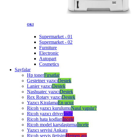
OKI
Supermarket - 01
Supermarket - 02
Furniture
Electronic
Autopart
Cosmetics
Sayfalar
Hp toner
Fırsatlar
Gestetner yazıcı
Destek
Lanier yazıcı
Destek
Nashuatec yazıcı
Destek
Rex Rotary yazıcı
Destek
Yazıcı Kiralama
En ucuz
Ricoh yazıcı kurulumu
Nasıl yapılır?
Ricoh yazıcı driver
İndir
Ricoh hata kodları
İncele
Ricoh model karşılaştırma
İncele
Yazıcı servisi Ankara
Ricoh servis iletişim
Hemen ara