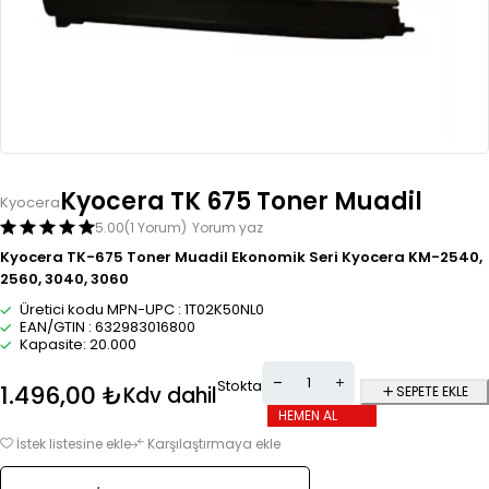
Kyocera TK 675 Toner Muadil
Kyocera
5.00
(1 Yorum)
Yorum yaz
Kyocera TK-675 Toner Muadil Ekonomik Seri Kyocera KM-2540,
2560, 3040, 3060
Üretici kodu MPN-UPC : 1T02K50NL0
EAN/GTIN : 632983016800
Kapasite: 20.000
Stokta
1.496,00
₺
Kdv dahil
SEPETE EKLE
HEMEN AL
İstek listesine ekle
Karşılaştırmaya ekle