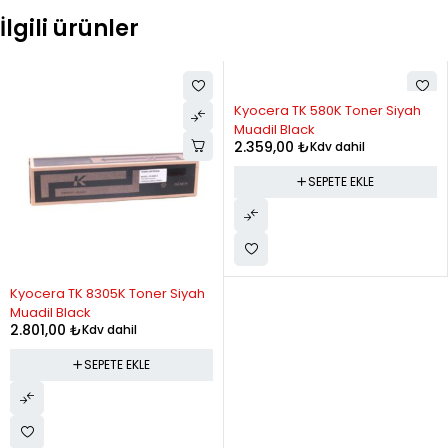
İlgili ürünler
10
193.68
1,936.82
11
180.44
1,984.87
Kyocera TK 580K Toner Siyah
12
169.61
2,035.37
Muadil Black
2.359,00
₺
Kdv dahil
SEPETE EKLE
Kyocera TK 8305K Toner Siyah
Muadil Black
2.801,00
₺
Kdv dahil
SEPETE EKLE