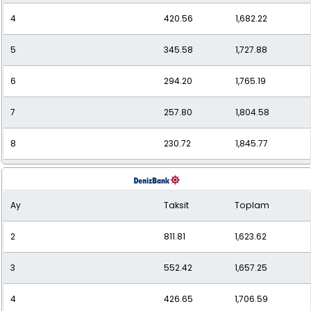
4
420.56
1,682.22
5
345.58
1,727.88
6
294.20
1,765.19
7
257.80
1,804.58
8
230.72
1,845.77
9
209.88
1,888.89
Ay
Taksit
Toplam
10
193.41
1,934.07
2
811.81
1,623.62
11
180.06
1,980.67
3
552.42
1,657.25
12
169.15
2,029.85
4
426.65
1,706.59