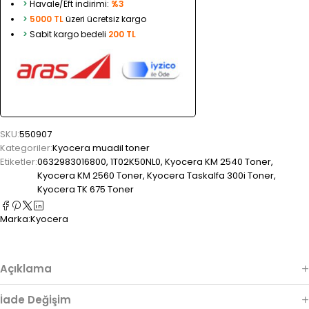
>
Havale/Eft indirimi:
%3
>
5000 TL
üzeri ücretsiz kargo
>
Sabit kargo bedeli
200 TL
SKU:
550907
Kategoriler:
Kyocera muadil toner
Etiketler:
0632983016800
,
1T02K50NL0
,
Kyocera KM 2540 Toner
,
Kyocera KM 2560 Toner
,
Kyocera Taskalfa 300i Toner
,
Kyocera TK 675 Toner
Marka:
Kyocera
Açıklama
İade Değişim