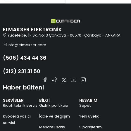
ELMAKSER ELEKTRONİK
Yücetepe, İlk Sk, No: 3 Çankaya - 06570 -Çankaya - ANKARA
info@elmakser.com
(506) 434 44 36
(312) 231 31 50
Haber bülteni
SERVİSLER
BİLGİ
HESABIM
Ricoh teknik servis
Gizlilik politikası
Sepet
Kyocera yazıcı
İade ve değişim
Yeni üyelik
servisi
Mesafeli satış
Siparişlerim