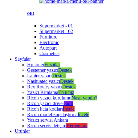
OKI
Supermarket - 01
Supermarket - 02
Furniture
Electronic
Autopart
Cosmetics
Sayfalar
Hp toner
Fırsatlar
Gestetner yazıcı
Destek
Lanier yazıcı
Destek
Nashuatec yazıcı
Destek
Rex Rotary yazıcı
Destek
Yazıcı Kiralama
En ucuz
Ricoh yazıcı kurulumu
Nasıl yapılır?
Ricoh yazıcı driver
İndir
Ricoh hata kodları
İncele
Ricoh model karşılaştırma
İncele
Yazıcı servisi Ankara
Ricoh servis iletişim
Hemen ara
Ürünler