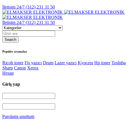
İletişim 24/7
(312) 231 31 50
İletişim 24/7
(312) 231 31 50
Popüler aramalar
Ricoh toner
Fiş yazıcı
Drum
Lazer yazıcı
Kyocera
Hp toner
Toshiba
Sharp
Canon
Xerox
Hesap
Giriş yap
Parolamı unuttum