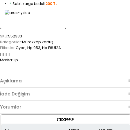
>
Sabit kargo bedeli
200 TL
SKU:
552333
Kategoriler:
Mürekkep kartuş
Etiketler:
Cyan
,
Hp 953
,
Hp F6U12A
Marka:
Hp
Açıklama
İade Değişim
Yorumlar