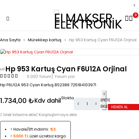
0
Ana Sayfa
Mürekkep kartuş
Hp 953 Kartuş Cyan F6U12A Orjinal
Hp 953 Kartuş Cyan F6U12A Orjinal
HP
5.00
(1 Yorum)
Yorum yaz
Hp F6U12A 953 Cyan Kartuş BS2389 725184103971
Stokta
1.734,00
₺
Kdv dahil
SEPETE
EKLE
HEMEN AL
İstek listesine ekle
Karşılaştırmaya ekle
>
Havale/Eft indirimi:
%3
>
5000 TL
üzeri ücretsiz kargo