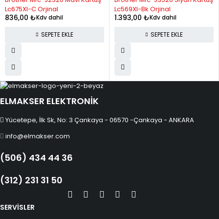
12
196.60
2,359.18
Lc675Xl-C Orjinal
Lc569Xl-Bk Orjinal
836,00
₺
1.393,00
₺
Kdv dahil
Kdv dahil
SEPETE EKLE
SEPETE EKLE
ELMAKSER ELEKTRONİK
Yücetepe, İlk Sk, No: 3 Çankaya - 06570 -Çankaya - ANKARA
info@elmakser.com
(506) 434 44 36
(312) 231 31 50
SERVİSLER