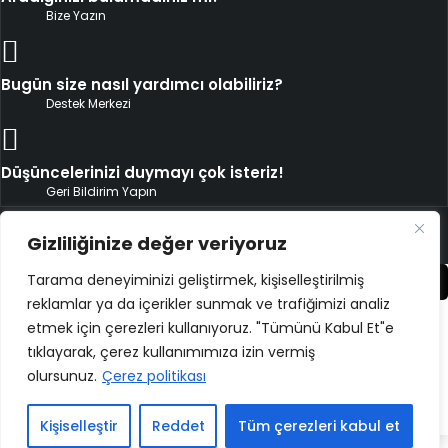
Bize Yazın
Bugün size nasıl yardımcı olabiliriz?
Destek Merkezi
Düşüncelerinizi duymayı çok isteriz!
Geri Bildirim Yapın
Copyright ©
ELMAKSER
– 2026 – All Rights Reserved
Gizliliğinize değer veriyoruz
Tarama deneyiminizi geliştirmek, kişiselleştirilmiş
Karşılaştır
(0)
reklamlar ya da içerikler sunmak ve trafiğimizi analiz
etmek için çerezleri kullanıyoruz. "Tümünü Kabul Et"e
tıklayarak, çerez kullanımımıza izin vermiş
olursunuz.
Çerez politikası
Karşılaştır
Remove all products
Kişiselleştir
Reddet
Tüm çerezleri kabul et