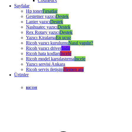
Cosmetics
Sayfalar
Hp toner
Fırsatlar
Gestetner yazıcı
Destek
Lanier yazıcı
Destek
Nashuatec yazıcı
Destek
Rex Rotary yazıcı
Destek
Yazıcı Kiralama
En ucuz
Ricoh yazıcı kurulumu
Nasıl yapılır?
Ricoh yazıcı driver
İndir
Ricoh hata kodları
İncele
Ricoh model karşılaştırma
İncele
Yazıcı servisi Ankara
Ricoh servis iletişim
Hemen ara
Ürünler
RICOH