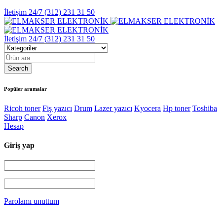
İletişim 24/7
(312) 231 31 50
İletişim 24/7
(312) 231 31 50
Popüler aramalar
Ricoh toner
Fiş yazıcı
Drum
Lazer yazıcı
Kyocera
Hp toner
Toshiba
Sharp
Canon
Xerox
Hesap
Giriş yap
Parolamı unuttum