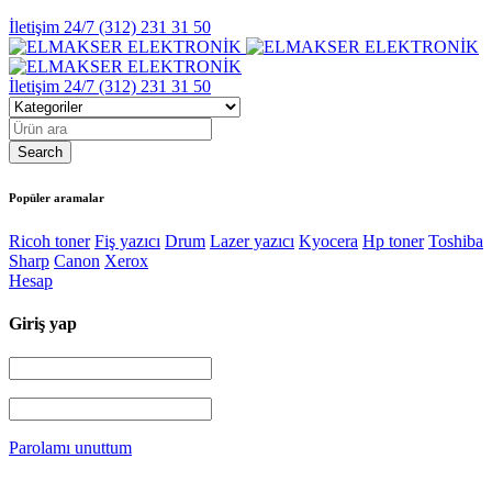
İletişim 24/7
(312) 231 31 50
İletişim 24/7
(312) 231 31 50
Popüler aramalar
Ricoh toner
Fiş yazıcı
Drum
Lazer yazıcı
Kyocera
Hp toner
Toshiba
Sharp
Canon
Xerox
Hesap
Giriş yap
Parolamı unuttum