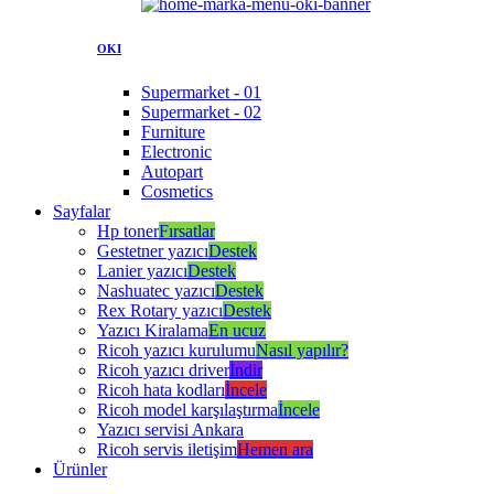
OKI
Supermarket - 01
Supermarket - 02
Furniture
Electronic
Autopart
Cosmetics
Sayfalar
Hp toner
Fırsatlar
Gestetner yazıcı
Destek
Lanier yazıcı
Destek
Nashuatec yazıcı
Destek
Rex Rotary yazıcı
Destek
Yazıcı Kiralama
En ucuz
Ricoh yazıcı kurulumu
Nasıl yapılır?
Ricoh yazıcı driver
İndir
Ricoh hata kodları
İncele
Ricoh model karşılaştırma
İncele
Yazıcı servisi Ankara
Ricoh servis iletişim
Hemen ara
Ürünler