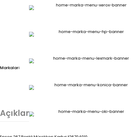
Markalar
Açıklama
İade Değişim
Değe
Epson 267 Renkli Mürekkep Kartuş t26704010