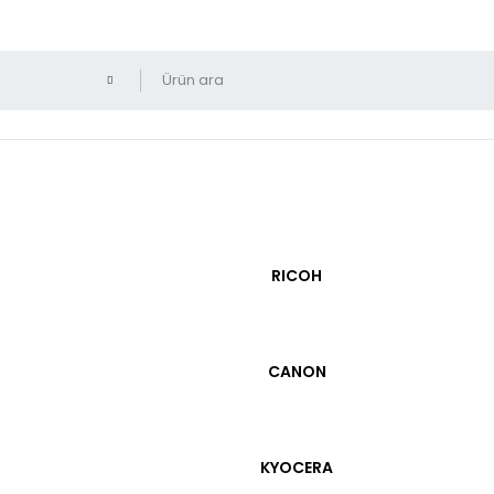
00W Orjinal
HP
RICOH
Epson T267
Orjinal
5.00
(1 Y
CANON
Epson T2670 267 Renk
1.513,00
₺
K
KYOCERA