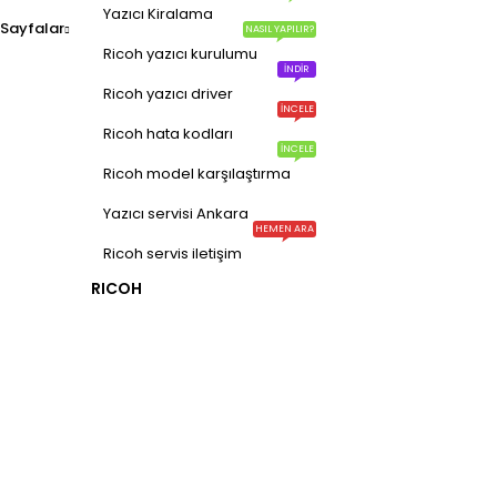
ELMAKSER ELEKTRONİK
Yazıcı Kiralama
Sayfalar
NASIL YAPILIR?
Ricoh yazıcı kurulumu
Yücetepe, İlk Sk, No: 3 Çankaya - 06570 -Çankaya - ANKARA
İNDIR
info@elmakser.com
Ricoh yazıcı driver
İNCELE
Ricoh hata kodları
(506) 434 44 36
İNCELE
Ricoh model karşılaştırma
(312) 231 31 50
Yazıcı servisi Ankara
SERVİSLER
HEMEN ARA
Ricoh servis iletişim
Ricoh teknik servis
RICOH
Kyocera yazıcı servisi
Hp yazıcı servisi
Yazıcı kiralama Ankara
Yazıcı servisi Ankara
Blog