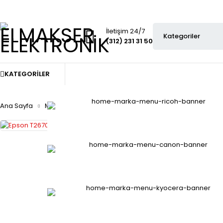
İletişim 24/7
(312) 231 31 50
KATEGORILER
Ana Sayfa
Mürekkep kartuş
Epson T2670 267 Renkli Kartuş Wf-1