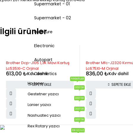
Supermarket - 01
Supermarket - 02
İlgili ürünler
Furniture
Electronic
Autopart
Brother Dcp-J105 1,3K Mavi Kartuş
Brother Mfc-J2320 Kırmız
Lc535Xl-C Orjinal
Lc675Xl-M Orjinal
613,00
₺
836,00
₺
Kdv dahil
Kdv dahil
Cosmetics
FIRSATLAR
Hp toner
SEPETE EKLE
SEPETE EKLE
DESTEK
Gestetner yazıcı
DESTEK
Lanier yazıcı
DESTEK
Nashuatec yazıcı
DESTEK
Rex Rotary yazıcı
EN UCUZ