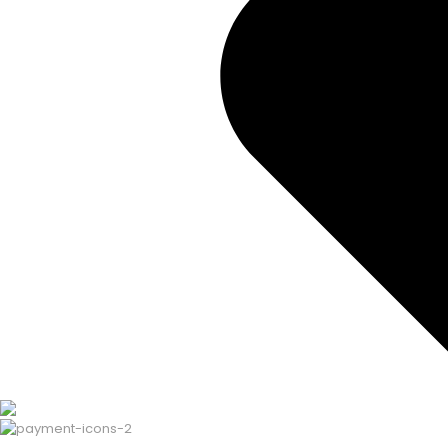
Haber bülteni
Aradığınızı bulamadınız mı?
Bize yazın
Bugün size nasıl yardımcı olabilir
Destek merkezi
Düşüncelerinizi duymayı çok isteri
Geri bildirim yapın
Copyright ©
ELMAKSER
– 2026 – All Rights Reserved