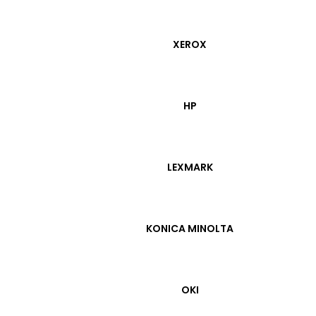
XEROX
İstek listesine ekle
Kar
HP
SKU:
552151
Kategoriler:
Mürekkep 
Etiketler:
267
,
Epson T2
LEXMARK
Marka:
Epson
KONICA MINOLTA
rlendirmeler (1)
Taksit Seçenekl
OKI