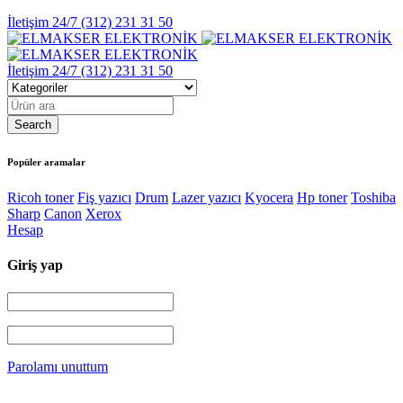
İletişim 24/7
(312) 231 31 50
İletişim 24/7
(312) 231 31 50
Popüler aramalar
Ricoh toner
Fiş yazıcı
Drum
Lazer yazıcı
Kyocera
Hp toner
Toshiba
Sharp
Canon
Xerox
Hesap
Giriş yap
Parolamı unuttum