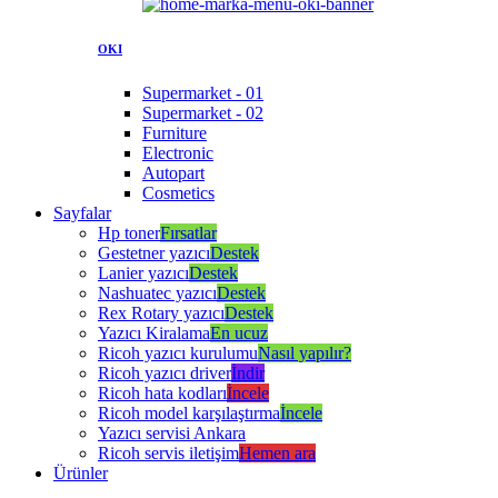
OKI
Supermarket - 01
Supermarket - 02
Furniture
Electronic
Autopart
Cosmetics
Sayfalar
Hp toner
Fırsatlar
Gestetner yazıcı
Destek
Lanier yazıcı
Destek
Nashuatec yazıcı
Destek
Rex Rotary yazıcı
Destek
Yazıcı Kiralama
En ucuz
Ricoh yazıcı kurulumu
Nasıl yapılır?
Ricoh yazıcı driver
İndir
Ricoh hata kodları
İncele
Ricoh model karşılaştırma
İncele
Yazıcı servisi Ankara
Ricoh servis iletişim
Hemen ara
Ürünler