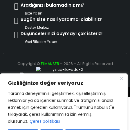
Aradığınızı bulamadınız mı?
Bize Yazın
Bugün size nasıl yardımcı olabiliriz?
Destek Merkezi
Düşüncelerinizi duymayı çok isteriz!
Geri Bildirim Yapın
Copyright ©
ELMAKSER
– 2026 – All Rights Reserved
Gizliliğinize değer veriyoruz
Karşılaştır
(0)
Tarama deneyiminizi geliştirmek, kişiselleştirilmiş
reklamlar ya da içerikler sunmak ve trafiğimizi analiz
etmek için çerezleri kullanıyoruz. "Tümünü Kabul Et"e
tıklayarak, çerez kullanımımıza izin vermiş
olursunuz.
Çerez politikası
Karşılaştır
Remove all products