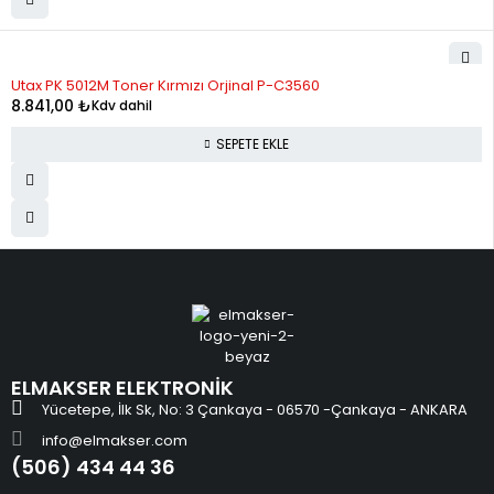
Utax PK 5012M Toner Kırmızı Orjinal P-C3560
8.841,00
₺
Kdv dahil
SEPETE EKLE
ELMAKSER ELEKTRONİK
Yücetepe, İlk Sk, No: 3 Çankaya - 06570 -Çankaya - ANKARA
info@elmakser.com
(506) 434 44 36