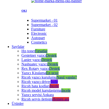
OKI
Supermarket - 01
Supermarket - 02
Furniture
Electronic
Autopart
Cosmetics
Sayfalar
Hp toner
Fırsatlar
Gestetner yazıcı
Destek
Lanier yazıcı
Destek
Nashuatec yazıcı
Destek
Rex Rotary yazıcı
Destek
Yazıcı Kiralama
En ucuz
Ricoh yazıcı kurulumu
Nasıl yapılır?
Ricoh yazıcı driver
İndir
Ricoh hata kodları
İncele
Ricoh model karşılaştırma
İncele
Yazıcı servisi Ankara
Ricoh servis iletişim
Hemen ara
Ürünler