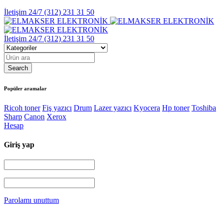
İletişim 24/7
(312) 231 31 50
İletişim 24/7
(312) 231 31 50
Popüler aramalar
Ricoh toner
Fiş yazıcı
Drum
Lazer yazıcı
Kyocera
Hp toner
Toshiba
Sharp
Canon
Xerox
Hesap
Giriş yap
Parolamı unuttum