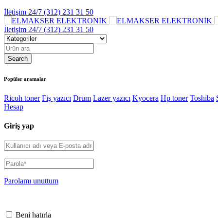
İletişim 24/7
(312) 231 31 50
İletişim 24/7
(312) 231 31 50
Popüler aramalar
Ricoh toner
Fiş yazıcı
Drum
Lazer yazıcı
Kyocera
Hp toner
Toshiba
Hesap
Giriş yap
Parolamı unuttum
Beni hatırla