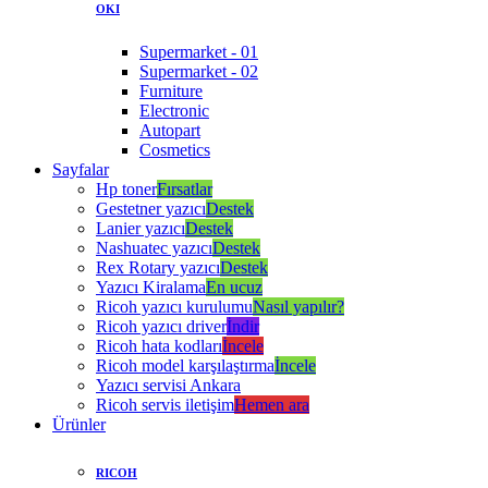
OKI
Supermarket - 01
Supermarket - 02
Furniture
Electronic
Autopart
Cosmetics
Sayfalar
Hp toner
Fırsatlar
Gestetner yazıcı
Destek
Lanier yazıcı
Destek
Nashuatec yazıcı
Destek
Rex Rotary yazıcı
Destek
Yazıcı Kiralama
En ucuz
Ricoh yazıcı kurulumu
Nasıl yapılır?
Ricoh yazıcı driver
İndir
Ricoh hata kodları
İncele
Ricoh model karşılaştırma
İncele
Yazıcı servisi Ankara
Ricoh servis iletişim
Hemen ara
Ürünler
RICOH