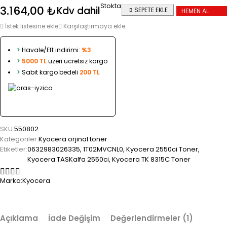
Stokta
3.164,00
₺
Kdv dahil
SEPETE EKLE
HEMEN AL
İstek listesine ekle
Karşılaştırmaya ekle
>
Havale/Eft indirimi:
%3
>
5000 TL
üzeri ücretsiz kargo
>
Sabit kargo bedeli
200 TL
SKU:
550802
Kategoriler:
Kyocera orjinal toner
Etiketler:
0632983026335
,
1T02MVCNL0
,
Kyocera 2550ci Toner
,
Kyocera TASKalfa 2550ci
,
Kyocera TK 8315C Toner
Marka:
Kyocera
Açıklama
İade Değişim
Değerlendirmeler (1)