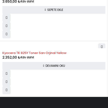
3.650,00
₺
Kdv dahil
SEPETE EKLE
STOK YOK
Kyocera TK 825Y Toner Sarı Orjinal Yellow
2.352,00
₺
Kdv dahil
DEVAMINI OKU
ELMAKSER ELEKTRONİK