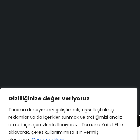
Aradığınızı bulamadınız mı?
Bize yazın
Bugün size nasıl yardımcı olabiliriz?
Destek merkezi
Düşüncelerinizi duymayı çok isteriz!
Geri bildirim yapın
Gizliliğinize değer veriyoruz
Copyright ©
ELMAKSER
– 2026 – All Rights Reserved
Tarama deneyiminizi geliştirmek, kişiselleştirilmiş
reklamlar ya da içerikler sunmak ve trafiğimizi analiz
Karşılaştır
(0)
etmek için çerezleri kullanıyoruz. "Tümünü Kabul Et"e
tıklayarak, çerez kullanımımıza izin vermiş
olursunuz.
Çerez politikası