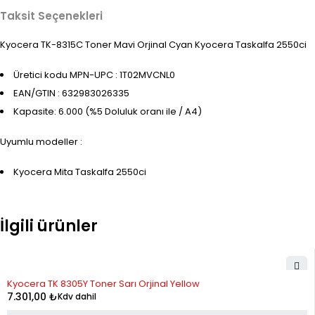
Taksit Seçenekleri
Kyocera TK-8315C Toner Mavi Orjinal Cyan Kyocera Taskalfa 2550ci
Üretici kodu MPN-UPC : 1T02MVCNL0
EAN/GTIN : 632983026335
Kapasite: 6.000 (%5 Doluluk oranı ile / A4)
Uyumlu modeller :
Kyocera Mita Taskalfa 2550ci
İlgili ürünler
Kyocera TK 8305Y Toner Sarı Orjinal Yellow
7.301,00
₺
Kdv dahil