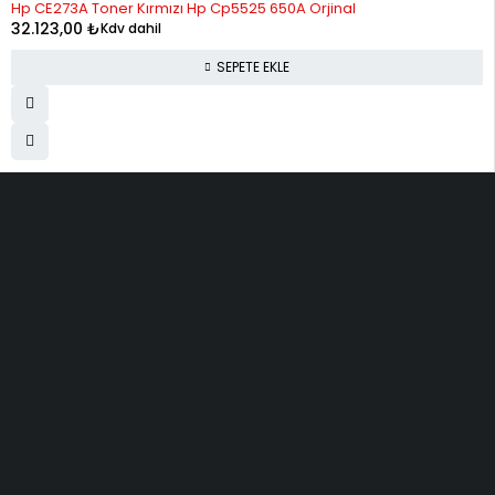
Hp CE273A Toner Kırmızı Hp Cp5525 650A Orjinal
32.123,00
₺
Kdv dahil
SEPETE EKLE
ELMAKSER ELEKTRONİK
Yücetepe, İlk Sk, No: 3 Çankaya - 06570 -Çankaya - ANKARA
info@elmakser.com
(506) 434 44 36
(312) 231 31 50