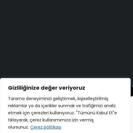
Bugün size nasıl yardımcı olabiliriz?
Destek Merkezi
Düşüncelerinizi duymayı çok isteriz!
Geri Bildirim Yapın
Copyright ©
ELMAKSER
– 2026 – All Rights Reserved
Gizliliğinize değer veriyoruz
Karşılaştır
(0)
Tarama deneyiminizi geliştirmek, kişiselleştirilmiş
reklamlar ya da içerikler sunmak ve trafiğimizi analiz
etmek için çerezleri kullanıyoruz. "Tümünü Kabul Et"e
tıklayarak, çerez kullanımımıza izin vermiş
Karşılaştır
olursunuz.
Çerez politikası
Remove all products