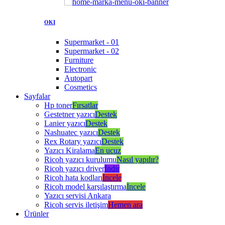
OKI
Supermarket - 01
Supermarket - 02
Furniture
Electronic
Autopart
Cosmetics
Sayfalar
Hp toner
Fırsatlar
Gestetner yazıcı
Destek
Lanier yazıcı
Destek
Nashuatec yazıcı
Destek
Rex Rotary yazıcı
Destek
Yazıcı Kiralama
En ucuz
Ricoh yazıcı kurulumu
Nasıl yapılır?
Ricoh yazıcı driver
İndir
Ricoh hata kodları
İncele
Ricoh model karşılaştırma
İncele
Yazıcı servisi Ankara
Ricoh servis iletişim
Hemen ara
Ürünler