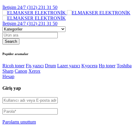
İletişim 24/7
(312) 231 31 50
İletişim 24/7
(312) 231 31 50
Popüler aramalar
Ricoh toner
Fiş yazıcı
Drum
Lazer yazıcı
Kyocera
Hp toner
Toshiba
Sharp
Canon
Xerox
Hesap
Giriş yap
Parolamı unuttum