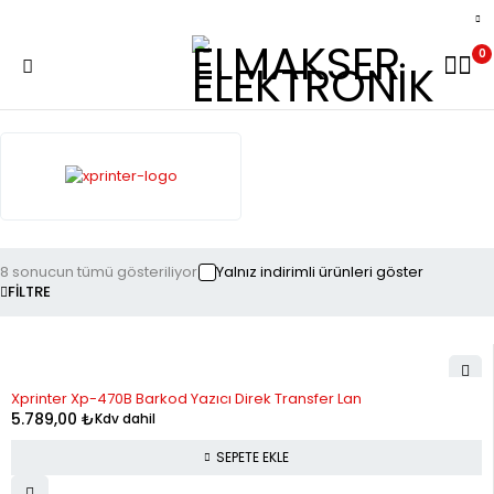
0
8 sonucun tümü gösteriliyor
Yalnız indirimli ürünleri göster
FILTRE
Xprinter Xp-470B Barkod Yazıcı Direk Transfer Lan
5.789,00
₺
Kdv dahil
SEPETE EKLE